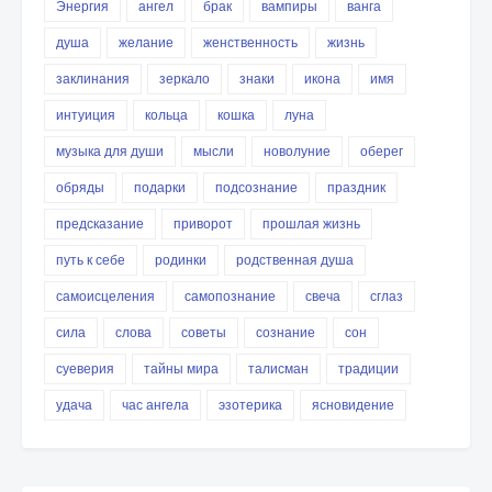
Энергия
ангел
брак
вампиры
ванга
душа
желание
женственность
жизнь
заклинания
зеркало
знаки
икона
имя
интуиция
кольца
кошка
луна
музыка для души
мысли
новолуние
оберег
обряды
подарки
подсознание
праздник
предсказание
приворот
прошлая жизнь
путь к себе
родинки
родственная душа
самоисцеления
самопознание
свеча
сглаз
сила
слова
советы
сознание
сон
суеверия
тайны мира
талисман
традиции
удача
час ангела
эзотерика
ясновидение