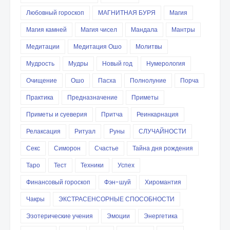
Любовный гороскоп
МАГНИТНАЯ БУРЯ
Магия
Магия камней
Магия чисел
Мандала
Мантры
Медитации
Медитация Ошо
Молитвы
Мудрость
Мудры
Новый год
Нумерология
Очищение
Ошо
Пасха
Полнолуние
Порча
Практика
Предназначение
Приметы
Приметы и суеверия
Притча
Реинкарнация
Релаксация
Ритуал
Руны
СЛУЧАЙНОСТИ
Секс
Симорон
Счастье
Тайна дня рождения
Таро
Тест
Техники
Успех
Финансовый гороскоп
Фэн-шуй
Хиромантия
Чакры
ЭКСТРАСЕНСОРНЫЕ СПОСОБНОСТИ
Эзотерические учения
Эмоции
Энергетика