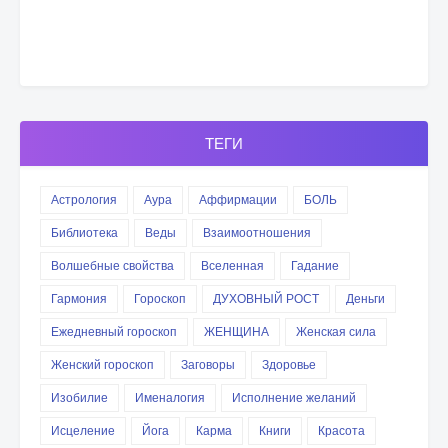
ТЕГИ
Астрология
Аура
Аффирмации
БОЛЬ
Библиотека
Веды
Взаимоотношения
Волшебные свойства
Вселенная
Гадание
Гармония
Гороскоп
ДУХОВНЫЙ РОСТ
Деньги
Ежедневный гороскоп
ЖЕНЩИНА
Женская сила
Женский гороскоп
Заговоры
Здоровье
Изобилие
Именалогия
Исполнение желаний
Исцеление
Йога
Карма
Книги
Красота