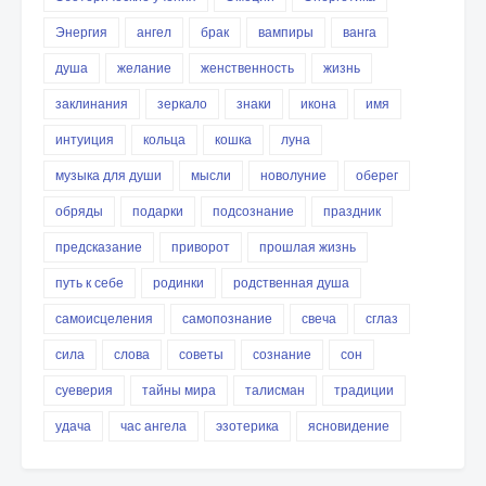
Энергия
ангел
брак
вампиры
ванга
душа
желание
женственность
жизнь
заклинания
зеркало
знаки
икона
имя
интуиция
кольца
кошка
луна
музыка для души
мысли
новолуние
оберег
обряды
подарки
подсознание
праздник
предсказание
приворот
прошлая жизнь
путь к себе
родинки
родственная душа
самоисцеления
самопознание
свеча
сглаз
сила
слова
советы
сознание
сон
суеверия
тайны мира
талисман
традиции
удача
час ангела
эзотерика
ясновидение