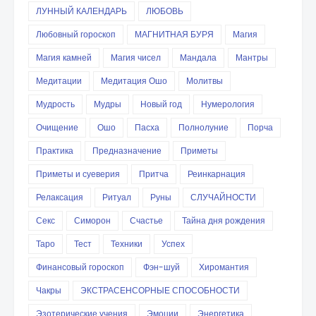
ЛУННЫЙ КАЛЕНДАРЬ
ЛЮБОВЬ
Любовный гороскоп
МАГНИТНАЯ БУРЯ
Магия
Магия камней
Магия чисел
Мандала
Мантры
Медитации
Медитация Ошо
Молитвы
Мудрость
Мудры
Новый год
Нумерология
Очищение
Ошо
Пасха
Полнолуние
Порча
Практика
Предназначение
Приметы
Приметы и суеверия
Притча
Реинкарнация
Релаксация
Ритуал
Руны
СЛУЧАЙНОСТИ
Секс
Симорон
Счастье
Тайна дня рождения
Таро
Тест
Техники
Успех
Финансовый гороскоп
Фэн-шуй
Хиромантия
Чакры
ЭКСТРАСЕНСОРНЫЕ СПОСОБНОСТИ
Эзотерические учения
Эмоции
Энергетика