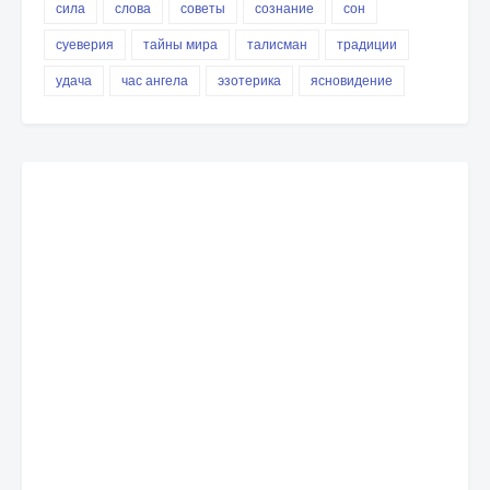
сила
слова
советы
сознание
сон
суеверия
тайны мира
талисман
традиции
удача
час ангела
эзотерика
ясновидение