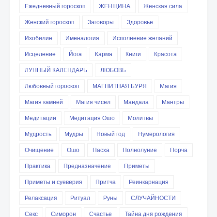
Ежедневный гороскоп
ЖЕНЩИНА
Женская сила
Женский гороскоп
Заговоры
Здоровье
Изобилие
Именалогия
Исполнение желаний
Исцеление
Йога
Карма
Книги
Красота
ЛУННЫЙ КАЛЕНДАРЬ
ЛЮБОВЬ
Любовный гороскоп
МАГНИТНАЯ БУРЯ
Магия
Магия камней
Магия чисел
Мандала
Мантры
Медитации
Медитация Ошо
Молитвы
Мудрость
Мудры
Новый год
Нумерология
Очищение
Ошо
Пасха
Полнолуние
Порча
Практика
Предназначение
Приметы
Приметы и суеверия
Притча
Реинкарнация
Релаксация
Ритуал
Руны
СЛУЧАЙНОСТИ
Секс
Симорон
Счастье
Тайна дня рождения