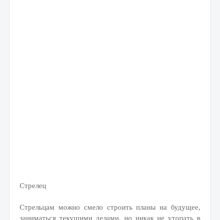
Стрелец
Стрельцам можно смело строить планы на будущее,
заниматься текущими делами, но никак не утопать в