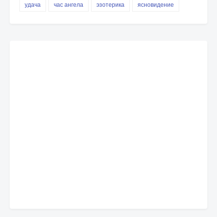
удача
час ангела
эзотерика
ясновидение