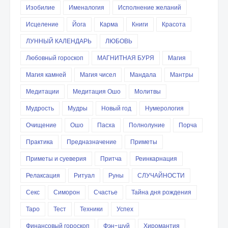
Изобилие
Именалогия
Исполнение желаний
Исцеление
Йога
Карма
Книги
Красота
ЛУННЫЙ КАЛЕНДАРЬ
ЛЮБОВЬ
Любовный гороскоп
МАГНИТНАЯ БУРЯ
Магия
Магия камней
Магия чисел
Мандала
Мантры
Медитации
Медитация Ошо
Молитвы
Мудрость
Мудры
Новый год
Нумерология
Очищение
Ошо
Пасха
Полнолуние
Порча
Практика
Предназначение
Приметы
Приметы и суеверия
Притча
Реинкарнация
Релаксация
Ритуал
Руны
СЛУЧАЙНОСТИ
Секс
Симорон
Счастье
Тайна дня рождения
Таро
Тест
Техники
Успех
Финансовый гороскоп
Фэн-шуй
Хиромантия