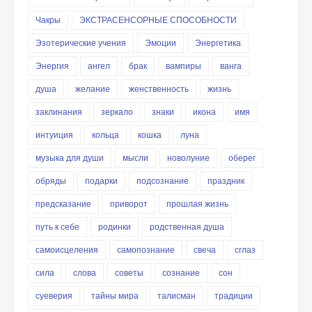
Чакры
ЭКСТРАСЕНСОРНЫЕ СПОСОБНОСТИ
Эзотерические учения
Эмоции
Энергетика
Энергия
ангел
брак
вампиры
ванга
душа
желание
женственность
жизнь
заклинания
зеркало
знаки
икона
имя
интуиция
кольца
кошка
луна
музыка для души
мысли
новолуние
оберег
обряды
подарки
подсознание
праздник
предсказание
приворот
прошлая жизнь
путь к себе
родинки
родственная душа
самоисцеления
самопознание
свеча
сглаз
сила
слова
советы
сознание
сон
суеверия
тайны мира
талисман
традиции