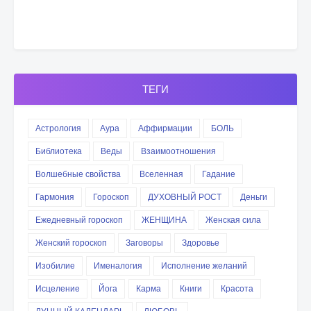
ТЕГИ
Астрология
Аура
Аффирмации
БОЛЬ
Библиотека
Веды
Взаимоотношения
Волшебные свойства
Вселенная
Гадание
Гармония
Гороскоп
ДУХОВНЫЙ РОСТ
Деньги
Ежедневный гороскоп
ЖЕНЩИНА
Женская сила
Женский гороскоп
Заговоры
Здоровье
Изобилие
Именалогия
Исполнение желаний
Исцеление
Йога
Карма
Книги
Красота