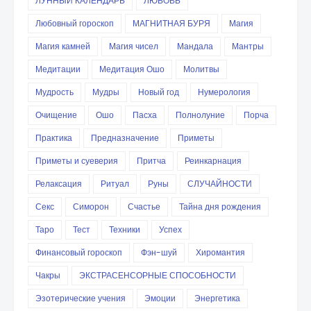
ЛУННЫЙ КАЛЕНДАРЬ
ЛЮБОВЬ
Любовный гороскоп
МАГНИТНАЯ БУРЯ
Магия
Магия камней
Магия чисел
Мандала
Мантры
Медитации
Медитация Ошо
Молитвы
Мудрость
Мудры
Новый год
Нумерология
Очищение
Ошо
Пасха
Полнолуние
Порча
Практика
Предназначение
Приметы
Приметы и суеверия
Притча
Реинкарнация
Релаксация
Ритуал
Руны
СЛУЧАЙНОСТИ
Секс
Симорон
Счастье
Тайна дня рождения
Таро
Тест
Техники
Успех
Финансовый гороскоп
Фэн-шуй
Хиромантия
Чакры
ЭКСТРАСЕНСОРНЫЕ СПОСОБНОСТИ
Эзотерические учения
Эмоции
Энергетика