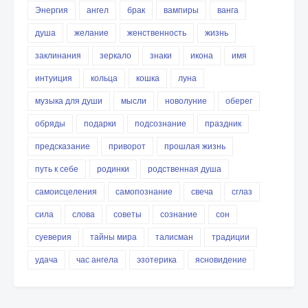
Энергия
ангел
брак
вампиры
ванга
душа
желание
женственность
жизнь
заклинания
зеркало
знаки
икона
имя
интуиция
кольца
кошка
луна
музыка для души
мысли
новолуние
оберег
обряды
подарки
подсознание
праздник
предсказание
приворот
прошлая жизнь
путь к себе
родинки
родственная душа
самоисцеления
самопознание
свеча
сглаз
сила
слова
советы
сознание
сон
суеверия
тайны мира
талисман
традиции
удача
час ангела
эзотерика
ясновидение