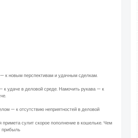
гой — к новым перспективам и удачным сделкам.
 к удаче в деловой среде. Намочить рукава — к
ги — к финансовой удаче.
елом — к отсутствию неприятностей в деловой
 примета сулит скорое пополнение в кошельке. Чем
, тем больше будет прибыль