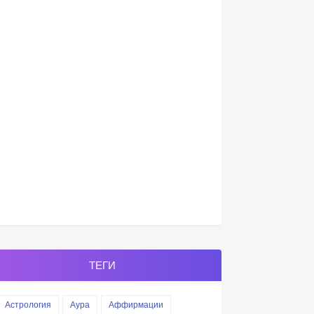
ТЕГИ
Астрология
Аура
Аффирмации