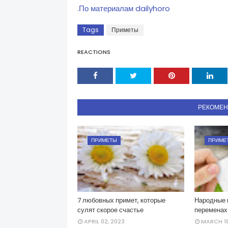
.
По материалам dailyhoro
Tags
Приметы
REACTIONS
РЕКОМЕ
ПРИМЕТЫ
ПРИМЕ
7 любовных примет, которые
Народные 
сулят скорое счастье
переменах
APRIL 02, 2023
MARCH 18