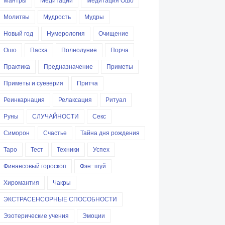
Мантры
Медитации
Медитация Ошо
Молитвы
Мудрость
Мудры
Новый год
Нумерология
Очищение
Ошо
Пасха
Полнолуние
Порча
Практика
Предназначение
Приметы
Приметы и суеверия
Притча
Реинкарнация
Релаксация
Ритуал
Руны
СЛУЧАЙНОСТИ
Секс
Симорон
Счастье
Тайна дня рождения
Таро
Тест
Техники
Успех
Финансовый гороскоп
Фэн-шуй
Хиромантия
Чакры
ЭКСТРАСЕНСОРНЫЕ СПОСОБНОСТИ
Эзотерические учения
Эмоции