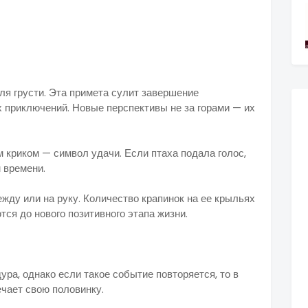
ля грусти. Эта примета сулит завершение
 приключений. Новые перспективы не за горами — их
упустить.
м криком — символ удачи. Если птаха подала голос,
и решатся в скором времени.
ежду или на руку. Количество крапинок на ее крыльях
 остаются до нового позитивного этапа жизни.
ра, однако если такое событие повторяется, то в
ловек повстречает свою половинку.