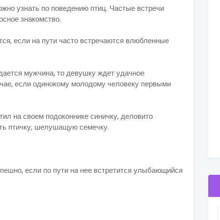
можно узнать по поведению птиц. Частые встречи
скорое судьбоносное знакомство.
тся, если на пути часто встречаются влюбленные
дамы с колясками.
дается мужчина, то девушку ждет удачное
учае, если одинокому молодому человеку первыми
ся девушки.
тил на своем подоконнике синичку, деловито
 — увидеть птичку, шелушащую семечку.
дачи в делах
пешно, если по пути на нее встретится улыбающийся