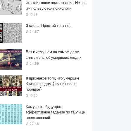
что таит ваше подсознание. Не зря
им пользуются психологи!
13:59
3 слова. Простой тест но..
04:57
Вот к чему нам на самом деле
снятся сны об умершиих людях
04:59
8 признаков того, что умершие
близкие рядом (и у них все в
порядке)
16:20
Как узнать будущее:
эффективное гадание по таблице
предсказаний
02:46