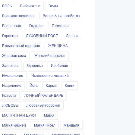
БОЛЬ
Библиотека
Веды
Взаимоотношения
Волшебные свойства
Вселенная
Гадание
Гармония
Гороскоп
ДУХОВНЫЙ РОСТ
Деньги
Ежедневный гороскоп
ЖЕНЩИНА
Женская сила
Женский гороскоп
Заговоры
Здоровье
Изобилие
Именалогия
Исполнение желаний
Исцеление
Йога
Карма
Книги
Красота
ЛУННЫЙ КАЛЕНДАРЬ
ЛЮБОВЬ
Любовный гороскоп
МАГНИТНАЯ БУРЯ
Магия
Магия камней
Магия чисел
Мандала