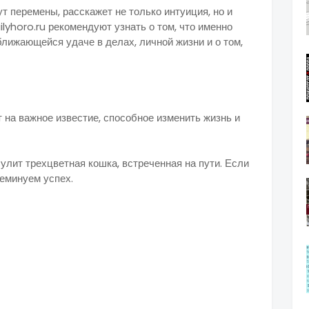
ут перемены, расскажет не только интуиция, но и
lyhoro.ru рекомендуют узнать о том, что именно
ближающейся удаче в делах, личной жизни и о том,
а вот-вот завершится.
дачи и успеха
 на важное известие, способное изменить жизнь и
нее благополучие.
лит трехцветная кошка, встреченная на пути. Если
неминуем успех.