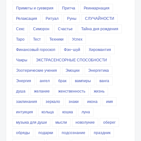
Приметы и суеверия
Притча
Реинкарнация
Релаксация
Ритуал
Руны
СЛУЧАЙНОСТИ
Секс
Симорон
Счастье
Тайна дня рождения
Таро
Тест
Техники
Успех
Финансовый гороскоп
Фэн-шуй
Хиромантия
Чакры
ЭКСТРАСЕНСОРНЫЕ СПОСОБНОСТИ
Эзотерические учения
Эмоции
Энергетика
Энергия
ангел
брак
вампиры
ванга
душа
желание
женственность
жизнь
заклинания
зеркало
знаки
икона
имя
интуиция
кольца
кошка
луна
музыка для души
мысли
новолуние
оберег
обряды
подарки
подсознание
праздник