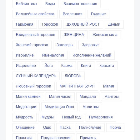
Библиотека
Веды
Взаимоотношения
Волшебные свойства
Вселенная
Гадание
Гармония
Гороскоп
ДУХОВНЫЙ РОСТ
Деньги
Ежедневный гороскоп
ЖЕНЩИНА
Женская сила
Женский гороскоп
Заговоры
Здоровье
Изобилие
Именалогия
Исполнение желаний
Исцеление
Йога
Карма
Книги
Красота
ЛУННЫЙ КАЛЕНДАРЬ
ЛЮБОВЬ
Любовный гороскоп
МАГНИТНАЯ БУРЯ
Магия
Магия камней
Магия чисел
Мандала
Мантры
Медитации
Медитация Ошо
Молитвы
Мудрость
Мудры
Новый год
Нумерология
Очищение
Ошо
Пасха
Полнолуние
Порча
Практика
Предназначение
Приметы