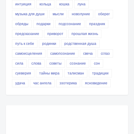
интуиция
кольца
кошка
луна
музыка для души
мысли
новолуние
оберег
обряды
подарки
подсознание
праздник
предсказание
приворот
прошлая жизнь
путь к себе
родинки
родственная душа
самоисцеления
самопознание
свеча
сглаз
сила
слова
советы
сознание
сон
суеверия
тайны мира
талисман
традиции
удача
час ангела
эзотерика
ясновидение