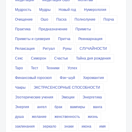
Мудрость
Мудры
Новый год
Нумерология
Очищение
Ошо
Пасха
Полнолуние
Порча
Практика
Предназначение
Приметы
Приметы и суеверия
Притча
Реинкарнация
Релаксация
Ритуал
Руны
СЛУЧАЙНОСТИ
Секс
Симорон
Счастье
Тайна дня рождения
Таро
Тест
Техники
Успех
Финансовый гороскоп
Фэн-шуй
Хиромантия
Чакры
ЭКСТРАСЕНСОРНЫЕ СПОСОБНОСТИ
Эзотерические учения
Эмоции
Энергетика
Энергия
ангел
брак
вампиры
ванга
душа
желание
женственность
жизнь
заклинания
зеркало
знаки
икона
имя