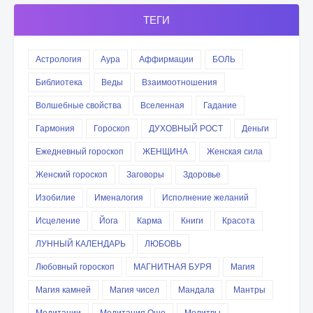
ТЕГИ
Астрология
Аура
Аффирмации
БОЛЬ
Библиотека
Веды
Взаимоотношения
Волшебные свойства
Вселенная
Гадание
Гармония
Гороскоп
ДУХОВНЫЙ РОСТ
Деньги
Ежедневный гороскоп
ЖЕНЩИНА
Женская сила
Женский гороскоп
Заговоры
Здоровье
Изобилие
Именалогия
Исполнение желаний
Исцеление
Йога
Карма
Книги
Красота
ЛУННЫЙ КАЛЕНДАРЬ
ЛЮБОВЬ
Любовный гороскоп
МАГНИТНАЯ БУРЯ
Магия
Магия камней
Магия чисел
Мандала
Мантры
Медитации
Медитация Ошо
Молитвы