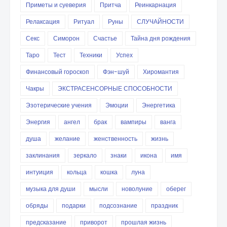
Приметы и суеверия
Притча
Реинкарнация
Релаксация
Ритуал
Руны
СЛУЧАЙНОСТИ
Секс
Симорон
Счастье
Тайна дня рождения
Таро
Тест
Техники
Успех
Финансовый гороскоп
Фэн-шуй
Хиромантия
Чакры
ЭКСТРАСЕНСОРНЫЕ СПОСОБНОСТИ
Эзотерические учения
Эмоции
Энергетика
Энергия
ангел
брак
вампиры
ванга
душа
желание
женственность
жизнь
заклинания
зеркало
знаки
икона
имя
интуиция
кольца
кошка
луна
музыка для души
мысли
новолуние
оберег
обряды
подарки
подсознание
праздник
предсказание
приворот
прошлая жизнь