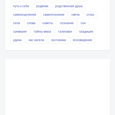
путь к себе
родинки
родственная душа
самоисцеления
самопознание
свеча
сглаз
сила
слова
советы
сознание
сон
суеверия
тайны мира
талисман
традиции
удача
час ангела
эзотерика
ясновидение