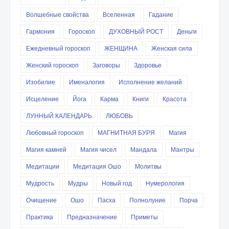
Волшебные свойства
Вселенная
Гадание
Гармония
Гороскоп
ДУХОВНЫЙ РОСТ
Деньги
Ежедневный гороскоп
ЖЕНЩИНА
Женская сила
Женский гороскоп
Заговоры
Здоровье
Изобилие
Именалогия
Исполнение желаний
Исцеление
Йога
Карма
Книги
Красота
ЛУННЫЙ КАЛЕНДАРЬ
ЛЮБОВЬ
Любовный гороскоп
МАГНИТНАЯ БУРЯ
Магия
Магия камней
Магия чисел
Мандала
Мантры
Медитации
Медитация Ошо
Молитвы
Мудрость
Мудры
Новый год
Нумерология
Очищение
Ошо
Пасха
Полнолуние
Порча
Практика
Предназначение
Приметы