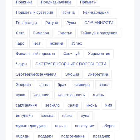
Практика
Предназначение
Приметы
Приметы и суеверия
Притча
Реинкарнация
Релаксация
Ритуал
Руны
СЛУЧАЙНОСТИ
Секс
Симорон
Счастье
Тайна дня рождения
Таро
Тест
Техники
Успех
Финансовый гороскоп
Фэн-шуй
Хиромантия
Чакры
ЭКСТРАСЕНСОРНЫЕ СПОСОБНОСТИ
Эзотерические учения
Эмоции
Энергетика
Энергия
ангел
брак
вампиры
ванга
душа
желание
женственность
жизнь
заклинания
зеркало
знаки
икона
имя
интуиция
кольца
кошка
луна
музыка для души
мысли
новолуние
оберег
обряды
подарки
подсознание
праздник