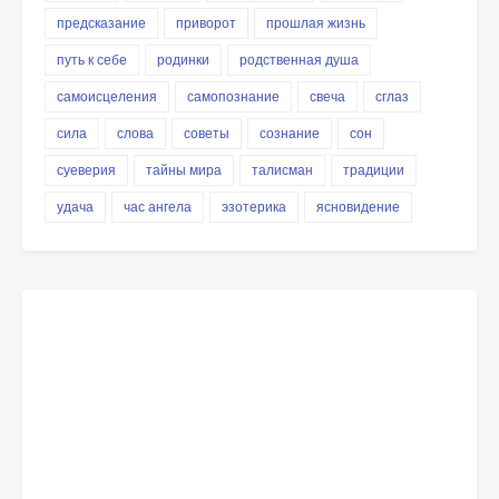
предсказание
приворот
прошлая жизнь
путь к себе
родинки
родственная душа
самоисцеления
самопознание
свеча
сглаз
сила
слова
советы
сознание
сон
суеверия
тайны мира
талисман
традиции
удача
час ангела
эзотерика
ясновидение