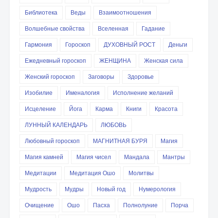
Библиотека
Веды
Взаимоотношения
Волшебные свойства
Вселенная
Гадание
Гармония
Гороскоп
ДУХОВНЫЙ РОСТ
Деньги
Ежедневный гороскоп
ЖЕНЩИНА
Женская сила
Женский гороскоп
Заговоры
Здоровье
Изобилие
Именалогия
Исполнение желаний
Исцеление
Йога
Карма
Книги
Красота
ЛУННЫЙ КАЛЕНДАРЬ
ЛЮБОВЬ
Любовный гороскоп
МАГНИТНАЯ БУРЯ
Магия
Магия камней
Магия чисел
Мандала
Мантры
Медитации
Медитация Ошо
Молитвы
Мудрость
Мудры
Новый год
Нумерология
Очищение
Ошо
Пасха
Полнолуние
Порча