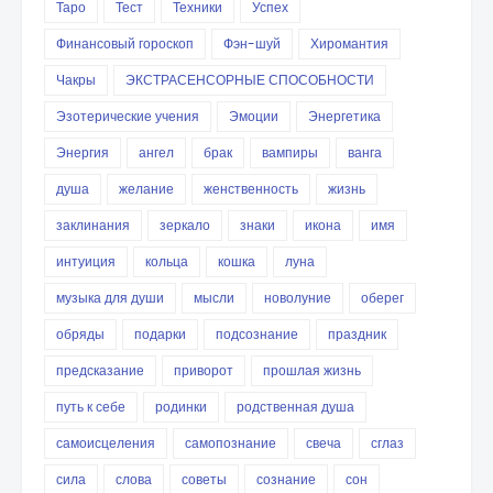
Таро
Тест
Техники
Успех
Финансовый гороскоп
Фэн-шуй
Хиромантия
Чакры
ЭКСТРАСЕНСОРНЫЕ СПОСОБНОСТИ
Эзотерические учения
Эмоции
Энергетика
Энергия
ангел
брак
вампиры
ванга
душа
желание
женственность
жизнь
заклинания
зеркало
знаки
икона
имя
интуиция
кольца
кошка
луна
музыка для души
мысли
новолуние
оберег
обряды
подарки
подсознание
праздник
предсказание
приворот
прошлая жизнь
путь к себе
родинки
родственная душа
самоисцеления
самопознание
свеча
сглаз
сила
слова
советы
сознание
сон