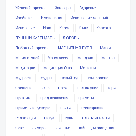
Женский гороскоп
Заговоры
Здоровье
Изобилие
Именалогия
Исполнение желаний
Исцеление
Йога
Карма
Книги
Красота
ЛУННЫЙ КАЛЕНДАРЬ
ЛЮБОВЬ
Любовный гороскоп
МАГНИТНАЯ БУРЯ
Магия
Магия камней
Магия чисел
Мандала
Мантры
Медитации
Медитация Ошо
Молитвы
Мудрость
Мудры
Новый год
Нумерология
Очищение
Ошо
Пасха
Полнолуние
Порча
Практика
Предназначение
Приметы
Приметы и суеверия
Притча
Реинкарнация
Релаксация
Ритуал
Руны
СЛУЧАЙНОСТИ
Секс
Симорон
Счастье
Тайна дня рождения