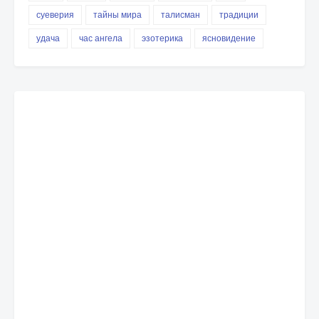
суеверия
тайны мира
талисман
традиции
удача
час ангела
эзотерика
ясновидение