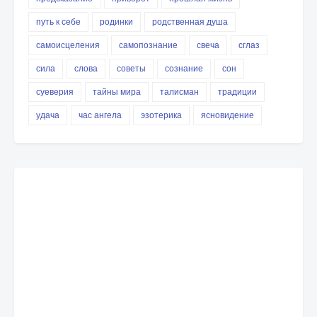
путь к себе
родинки
родственная душа
самоисцеления
самопознание
свеча
сглаз
сила
слова
советы
сознание
сон
суеверия
тайны мира
талисман
традиции
удача
час ангела
эзотерика
ясновидение