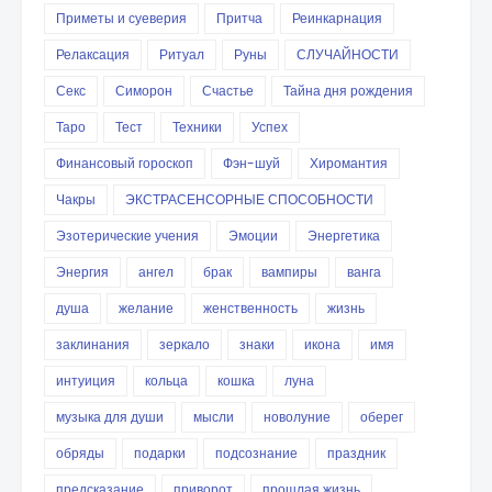
Приметы и суеверия
Притча
Реинкарнация
Релаксация
Ритуал
Руны
СЛУЧАЙНОСТИ
Секс
Симорон
Счастье
Тайна дня рождения
Таро
Тест
Техники
Успех
Финансовый гороскоп
Фэн-шуй
Хиромантия
Чакры
ЭКСТРАСЕНСОРНЫЕ СПОСОБНОСТИ
Эзотерические учения
Эмоции
Энергетика
Энергия
ангел
брак
вампиры
ванга
душа
желание
женственность
жизнь
заклинания
зеркало
знаки
икона
имя
интуиция
кольца
кошка
луна
музыка для души
мысли
новолуние
оберег
обряды
подарки
подсознание
праздник
предсказание
приворот
прошлая жизнь