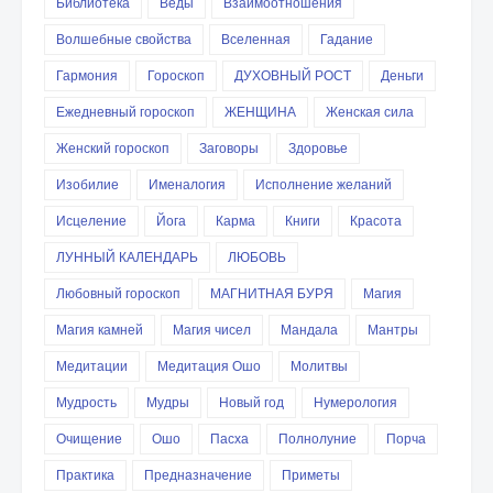
Библиотека
Веды
Взаимоотношения
Волшебные свойства
Вселенная
Гадание
Гармония
Гороскоп
ДУХОВНЫЙ РОСТ
Деньги
Ежедневный гороскоп
ЖЕНЩИНА
Женская сила
Женский гороскоп
Заговоры
Здоровье
Изобилие
Именалогия
Исполнение желаний
Исцеление
Йога
Карма
Книги
Красота
ЛУННЫЙ КАЛЕНДАРЬ
ЛЮБОВЬ
Любовный гороскоп
МАГНИТНАЯ БУРЯ
Магия
Магия камней
Магия чисел
Мандала
Мантры
Медитации
Медитация Ошо
Молитвы
Мудрость
Мудры
Новый год
Нумерология
Очищение
Ошо
Пасха
Полнолуние
Порча
Практика
Предназначение
Приметы