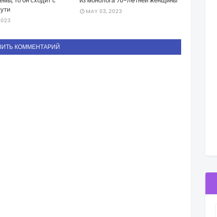
емы, то он сходит с
из монолога 70-лeтней женщины
пути
MAY 03, 2023
2023
ВИТЬ КОММЕНТАРИЙ