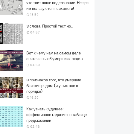
что таит ваше подсознание. Не зря
им пользуются психологи!
13:59
3 слова. Простой тест но..
04:57
Вот к чему нам на самом деле
снятся сны об умершиих людях
04:59
8 признаков того, что умершие
близкие рядом (и у них все в
порядке)
16:20
Как узнать будущее:
эффективное гадание по таблице
предсказаний
02:46