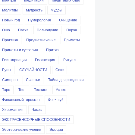
Мантры
Медитации
Медитация Ошо
Молитвы
Мудрость
Мудры
Новый год
Нумерология
Очищение
Ошо
Пасха
Полнолуние
Порча
Практика
Предназначение
Приметы
Приметы и суеверия
Притча
Реинкарнация
Релаксация
Ритуал
Руны
СЛУЧАЙНОСТИ
Секс
Симорон
Счастье
Тайна дня рождения
Таро
Тест
Техники
Успех
Финансовый гороскоп
Фэн-шуй
Хиромантия
Чакры
ЭКСТРАСЕНСОРНЫЕ СПОСОБНОСТИ
Эзотерические учения
Эмоции