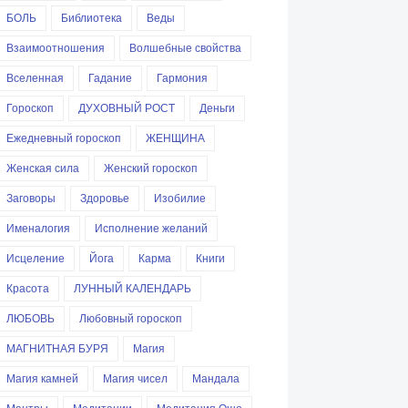
БОЛЬ
Библиотека
Веды
Взаимоотношения
Волшебные свойства
Вселенная
Гадание
Гармония
Гороскоп
ДУХОВНЫЙ РОСТ
Деньги
Ежедневный гороскоп
ЖЕНЩИНА
Женская сила
Женский гороскоп
Заговоры
Здоровье
Изобилие
Именалогия
Исполнение желаний
Исцеление
Йога
Карма
Книги
Красота
ЛУННЫЙ КАЛЕНДАРЬ
ЛЮБОВЬ
Любовный гороскоп
МАГНИТНАЯ БУРЯ
Магия
Магия камней
Магия чисел
Мандала