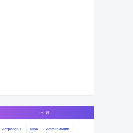
ТЕГИ
Астрология
Аура
Аффирмации