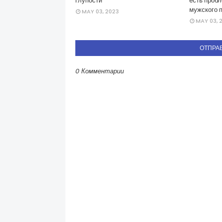
глупости
есть пробл
мужского 
MAY 03, 2023
MAY 03, 
ОТПРА
0 Комментарии