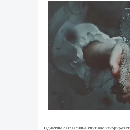
Однажды безразличие учит нас игнорировать 