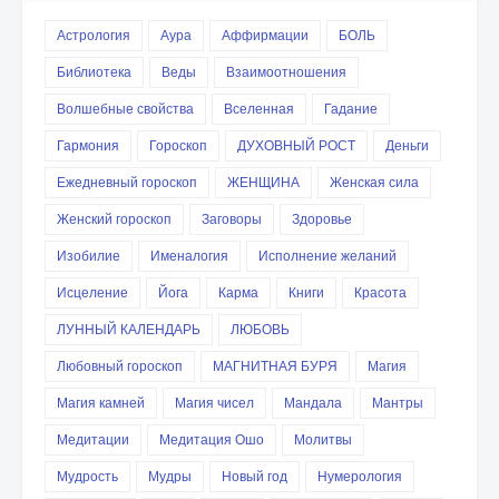
Астрология
Аура
Аффирмации
БОЛЬ
Библиотека
Веды
Взаимоотношения
Волшебные свойства
Вселенная
Гадание
Гармония
Гороскоп
ДУХОВНЫЙ РОСТ
Деньги
Ежедневный гороскоп
ЖЕНЩИНА
Женская сила
Женский гороскоп
Заговоры
Здоровье
Изобилие
Именалогия
Исполнение желаний
Исцеление
Йога
Карма
Книги
Красота
ЛУННЫЙ КАЛЕНДАРЬ
ЛЮБОВЬ
Любовный гороскоп
МАГНИТНАЯ БУРЯ
Магия
Магия камней
Магия чисел
Мандала
Мантры
Медитации
Медитация Ошо
Молитвы
Мудрость
Мудры
Новый год
Нумерология