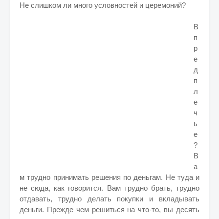
Не слишком ли много условностей и церемоний?
В
п
р
е
д
п
л
е
ч
ь
е
?
В
а
м трудно принимать решения по деньгам. Не туда и
не сюда, как говорится. Вам трудно брать, трудно
отдавать, трудно делать покупки и вкладывать
деньги. Прежде чем решиться на что-то, вы десять