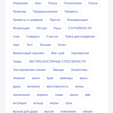
Очищение
Ошо
Пасха
Полнолуние
Порча
Практика
Предназначение
Приметы
Приметы и суеверия
Притча
Реинкарнация
Релаксация
Ритуал
Руны
СЛУЧАЙНОСТИ
Секс
Симорон
Счастье
Тайна дня рождения
Таро
Тест
Техники
Успех
Финансовый гороскоп
Фэн-шуй
Хиромантия
Чакры
ЭКСТРАСЕНСОРНЫЕ СПОСОБНОСТИ
Эзотерические учения
Эмоции
Энергетика
Энергия
ангел
брак
вампиры
ванга
душа
желание
женственность
жизнь
заклинания
зеркало
знаки
икона
имя
интуиция
кольца
кошка
луна
музыка для души
мысли
новолуние
оберег