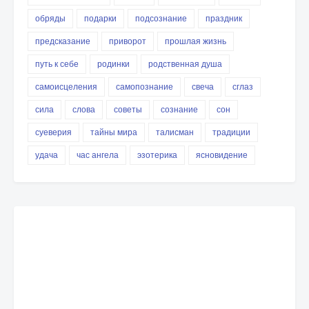
обряды
подарки
подсознание
праздник
предсказание
приворот
прошлая жизнь
путь к себе
родинки
родственная душа
самоисцеления
самопознание
свеча
сглаз
сила
слова
советы
сознание
сон
суеверия
тайны мира
талисман
традиции
удача
час ангела
эзотерика
ясновидение