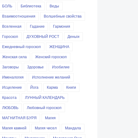
БОЛЬ
Библиотека
Веды
Взаимоотношения
Волшебные свойства
Вселенная
Гадание
Гармония
Гороскоп
ДУХОВНЫЙ РОСТ
Деньги
Ежедневный гороскоп
ЖЕНЩИНА
Женская сила
Женский гороскоп
Заговоры
Здоровье
Изобилие
Именалогия
Исполнение желаний
Исцеление
Йога
Карма
Книги
Красота
ЛУННЫЙ КАЛЕНДАРЬ
ЛЮБОВЬ
Любовный гороскоп
МАГНИТНАЯ БУРЯ
Магия
Магия камней
Магия чисел
Мандала