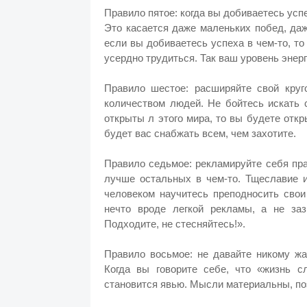
Правило пятое: когда вы добиваетесь усп
Это касается даже маленьких побед, да
если вы добиваетесь успеха в чем-то, то
усердно трудиться. Так ваш уровень энерг
Правило шестое: расширяйте свой круг
количеством людей. Не бойтесь искать 
открыты л этого мира, то вы будете отк
будет вас снабжать всем, чем захотите.
Правило седьмое: рекламируйте себя прав
лучше остальных в чем-то. Тщеславие 
человеком научитесь преподносить свои
нечто вроде легкой рекламы, а не заз
Подходите, не стесняйтесь!».
Правило восьмое: не давайте никому жа
Когда вы говорите себе, что «жизнь с
становится явью. Мысли материальны, поэ