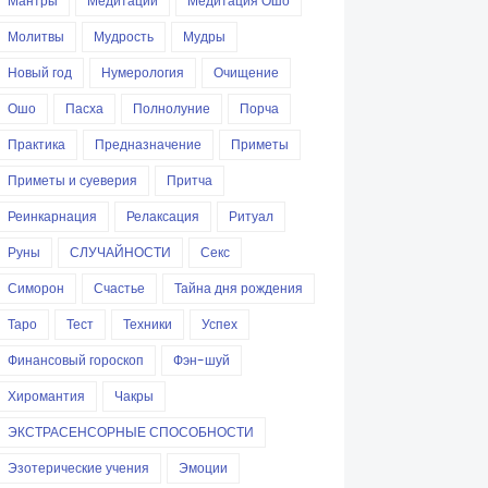
Мантры
Медитации
Медитация Ошо
Молитвы
Мудрость
Мудры
Новый год
Нумерология
Очищение
Ошо
Пасха
Полнолуние
Порча
Практика
Предназначение
Приметы
Приметы и суеверия
Притча
Реинкарнация
Релаксация
Ритуал
Руны
СЛУЧАЙНОСТИ
Секс
Симорон
Счастье
Тайна дня рождения
Таро
Тест
Техники
Успех
Финансовый гороскоп
Фэн-шуй
Хиромантия
Чакры
ЭКСТРАСЕНСОРНЫЕ СПОСОБНОСТИ
Эзотерические учения
Эмоции