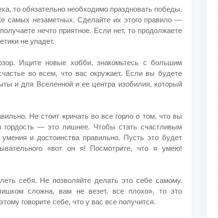
еха, то обязательно необходимо праздновать победы.
же самых незаметных. Сделайте их этого правило —
 получаете нечто приятное. Если нет, то продолжаете
етики не упадет.
озор. Ищите новые хобби, знакомьтесь с большим
счастье во всем, что вас окружает. Если вы будете
рыты и для Вселенной и ее центра изобилия, который
ильно. Не стоит кричать во все горло о том, что вы
и гордость — это лишнее. Чтобы стать счастливым
 умения и достоинства правильно. Пусть это будет
ывательного «вот он я! Посмотрите, что я умею!
леть себя. Не позволяйте делать это себе самому.
лишком сложна, вам не везет, все плохо», то это
тому говорите себе, что у вас все получится.