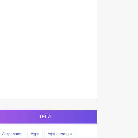
ТЕГИ
Астрология
Аура
Аффирмации