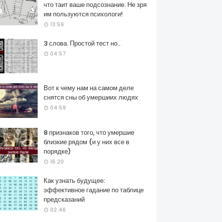
что таит ваше подсознание. Не зря
им пользуются психологи!
13:59
3 слова. Простой тест но..
04:57
Вот к чему нам на самом деле
снятся сны об умершиих людях
04:59
8 признаков того, что умершие
близкие рядом (и у них все в
порядке)
16:20
Как узнать будущее:
эффективное гадание по таблице
предсказаний
02:46