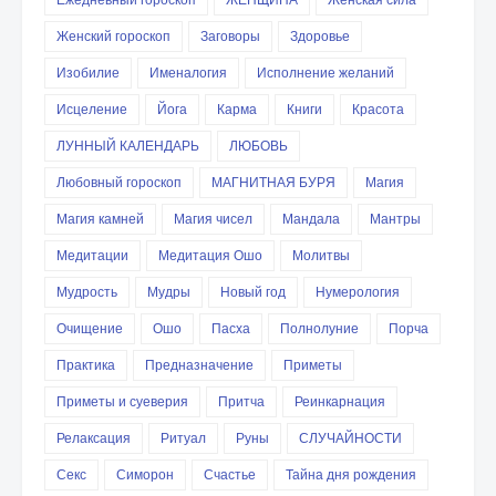
Женский гороскоп
Заговоры
Здоровье
Изобилие
Именалогия
Исполнение желаний
Исцеление
Йога
Карма
Книги
Красота
ЛУННЫЙ КАЛЕНДАРЬ
ЛЮБОВЬ
Любовный гороскоп
МАГНИТНАЯ БУРЯ
Магия
Магия камней
Магия чисел
Мандала
Мантры
Медитации
Медитация Ошо
Молитвы
Мудрость
Мудры
Новый год
Нумерология
Очищение
Ошо
Пасха
Полнолуние
Порча
Практика
Предназначение
Приметы
Приметы и суеверия
Притча
Реинкарнация
Релаксация
Ритуал
Руны
СЛУЧАЙНОСТИ
Секс
Симорон
Счастье
Тайна дня рождения