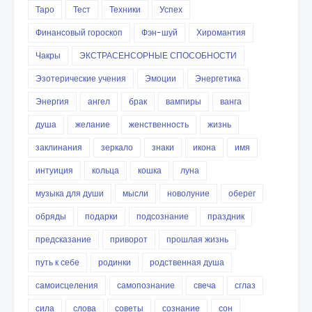
Таро
Тест
Техники
Успех
Финансовый гороскоп
Фэн-шуй
Хиромантия
Чакры
ЭКСТРАСЕНСОРНЫЕ СПОСОБНОСТИ
Эзотерические учения
Эмоции
Энергетика
Энергия
ангел
брак
вампиры
ванга
душа
желание
женственность
жизнь
заклинания
зеркало
знаки
икона
имя
интуиция
кольца
кошка
луна
музыка для души
мысли
новолуние
оберег
обряды
подарки
подсознание
праздник
предсказание
приворот
прошлая жизнь
путь к себе
родинки
родственная душа
самоисцеления
самопознание
свеча
сглаз
сила
слова
советы
сознание
сон