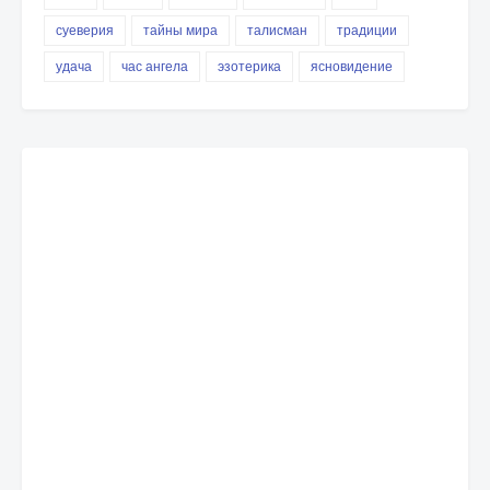
суеверия
тайны мира
талисман
традиции
удача
час ангела
эзотерика
ясновидение