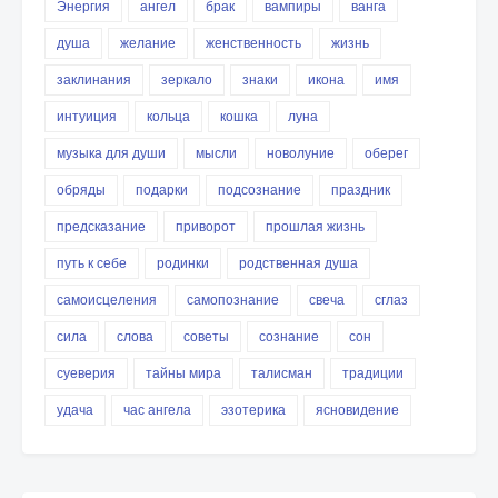
Энергия
ангел
брак
вампиры
ванга
душа
желание
женственность
жизнь
заклинания
зеркало
знаки
икона
имя
интуиция
кольца
кошка
луна
музыка для души
мысли
новолуние
оберег
обряды
подарки
подсознание
праздник
предсказание
приворот
прошлая жизнь
путь к себе
родинки
родственная душа
самоисцеления
самопознание
свеча
сглаз
сила
слова
советы
сознание
сон
суеверия
тайны мира
талисман
традиции
удача
час ангела
эзотерика
ясновидение