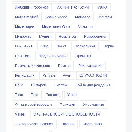
Любовный гороскоп
МАГНИТНАЯ БУРЯ
Магия
Магия камней
Магия чисел
Мандала
Мантры
Медитации
Медитация Ошо
Молитвы
Мудрость
Мудры
Новый год
Нумерология
Очищение
Ошо
Пасха
Полнолуние
Порча
Практика
Предназначение
Приметы
Приметы и суеверия
Притча
Реинкарнация
Релаксация
Ритуал
Руны
СЛУЧАЙНОСТИ
Секс
Симорон
Счастье
Тайна дня рождения
Таро
Тест
Техники
Успех
Финансовый гороскоп
Фэн-шуй
Хиромантия
Чакры
ЭКСТРАСЕНСОРНЫЕ СПОСОБНОСТИ
Эзотерические учения
Эмоции
Энергетика