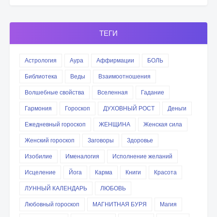
ТЕГИ
Астрология
Аура
Аффирмации
БОЛЬ
Библиотека
Веды
Взаимоотношения
Волшебные свойства
Вселенная
Гадание
Гармония
Гороскоп
ДУХОВНЫЙ РОСТ
Деньги
Ежедневный гороскоп
ЖЕНЩИНА
Женская сила
Женский гороскоп
Заговоры
Здоровье
Изобилие
Именалогия
Исполнение желаний
Исцеление
Йога
Карма
Книги
Красота
ЛУННЫЙ КАЛЕНДАРЬ
ЛЮБОВЬ
Любовный гороскоп
МАГНИТНАЯ БУРЯ
Магия