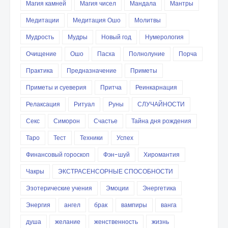
Магия камней
Магия чисел
Мандала
Мантры
Медитации
Медитация Ошо
Молитвы
Мудрость
Мудры
Новый год
Нумерология
Очищение
Ошо
Пасха
Полнолуние
Порча
Практика
Предназначение
Приметы
Приметы и суеверия
Притча
Реинкарнация
Релаксация
Ритуал
Руны
СЛУЧАЙНОСТИ
Секс
Симорон
Счастье
Тайна дня рождения
Таро
Тест
Техники
Успех
Финансовый гороскоп
Фэн-шуй
Хиромантия
Чакры
ЭКСТРАСЕНСОРНЫЕ СПОСОБНОСТИ
Эзотерические учения
Эмоции
Энергетика
Энергия
ангел
брак
вампиры
ванга
душа
желание
женственность
жизнь