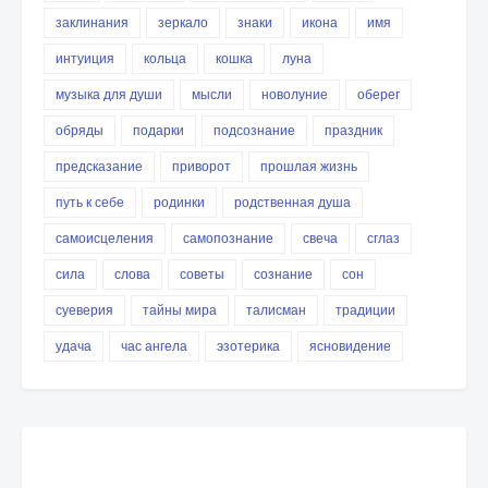
заклинания
зеркало
знаки
икона
имя
интуиция
кольца
кошка
луна
музыка для души
мысли
новолуние
оберег
обряды
подарки
подсознание
праздник
предсказание
приворот
прошлая жизнь
путь к себе
родинки
родственная душа
самоисцеления
самопознание
свеча
сглаз
сила
слова
советы
сознание
сон
суеверия
тайны мира
талисман
традиции
удача
час ангела
эзотерика
ясновидение