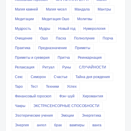
Магия камней
Магия чисел
Мандала
Мантры
Медитации
Медитация Ошо
Молитвы
Мудрость
Мудры
Новый год
Нумерология
Очищение
Ошо
Пасха
Полнолуние
Порча
Практика
Предназначение
Приметы
Приметы и суеверия
Притча
Реинкарнация
Релаксация
Ритуал
Руны
СЛУЧАЙНОСТИ
Секс
Симорон
Счастье
Тайна дня рождения
Таро
Тест
Техники
Успех
Финансовый гороскоп
Фэн-шуй
Хиромантия
Чакры
ЭКСТРАСЕНСОРНЫЕ СПОСОБНОСТИ
Эзотерические учения
Эмоции
Энергетика
Энергия
ангел
брак
вампиры
ванга