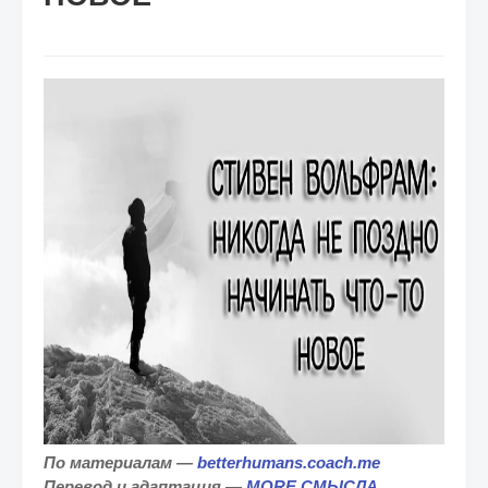
По материалам —
betterhumans.coach.me
Перевод и адаптация —
MORE СМЫСЛА