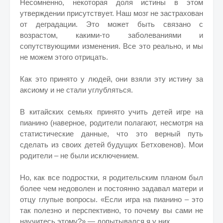
Несомненно, некоторая доля истины в этом
утверждении присутствует. Наш мозг не застрахован
от деградации. Это может быть связано с
возрастом, какими-то заболеваниями и
сопутствующими изменения. Все это реально, и мы
не можем этого отрицать.
Как это принято у людей, они взяли эту истину за
аксиому и не стали углубляться.
В китайских семьях принято учить детей игре на
пианино (наверное, родители полагают, несмотря на
статистические данные, что это верный путь
сделать из своих детей будущих Бетховенов). Мои
родители – не были исключением.
Но, как все подростки, я родительским планом был
более чем недоволен и постоянно задавал матери и
отцу глупые вопросы. «Если игра на пианино – это
так полезно и перспективно, то почему вы сами не
научитесь этому?» — допытывался я у них.