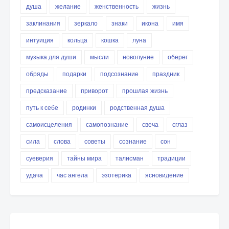
душа
желание
женственность
жизнь
заклинания
зеркало
знаки
икона
имя
интуиция
кольца
кошка
луна
музыка для души
мысли
новолуние
оберег
обряды
подарки
подсознание
праздник
предсказание
приворот
прошлая жизнь
путь к себе
родинки
родственная душа
самоисцеления
самопознание
свеча
сглаз
сила
слова
советы
сознание
сон
суеверия
тайны мира
талисман
традиции
удача
час ангела
эзотерика
ясновидение