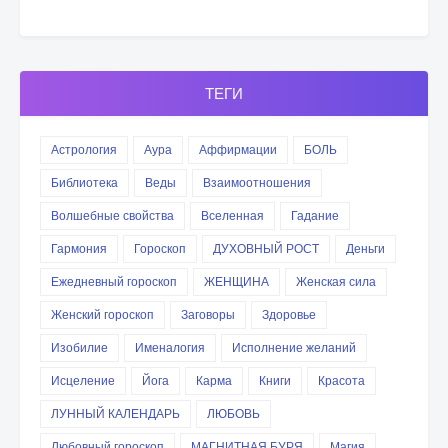
ТЕГИ
Астрология
Аура
Аффирмации
БОЛЬ
Библиотека
Веды
Взаимоотношения
Волшебные свойства
Вселенная
Гадание
Гармония
Гороскоп
ДУХОВНЫЙ РОСТ
Деньги
Ежедневный гороскоп
ЖЕНЩИНА
Женская сила
Женский гороскоп
Заговоры
Здоровье
Изобилие
Именалогия
Исполнение желаний
Исцеление
Йога
Карма
Книги
Красота
ЛУННЫЙ КАЛЕНДАРЬ
ЛЮБОВЬ
Любовный гороскоп
МАГНИТНАЯ БУРЯ
Магия