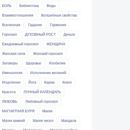
БОЛЬ
Библиотека
Веды
Взаимоотношения
Волшебные свойства
Вселенная
Гадание
Гармония
Гороскоп
ДУХОВНЫЙ РОСТ
Деньги
Ежедневный гороскоп
ЖЕНЩИНА
Женская сила
Женский гороскоп
Заговоры
Здоровье
Изобилие
Именалогия
Исполнение желаний
Исцеление
Йога
Карма
Книги
Красота
ЛУННЫЙ КАЛЕНДАРЬ
ЛЮБОВЬ
Любовный гороскоп
МАГНИТНАЯ БУРЯ
Магия
Магия камней
Магия чисел
Мандала