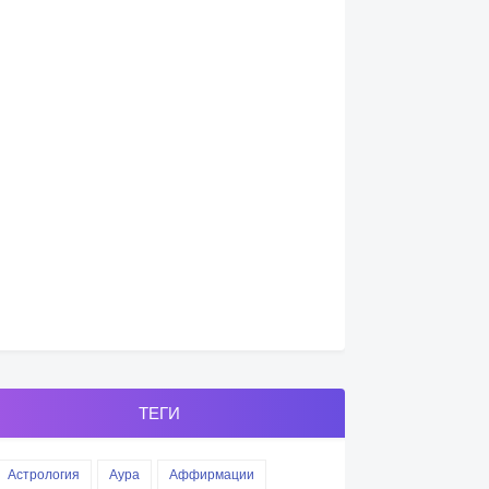
ТЕГИ
Астрология
Аура
Аффирмации