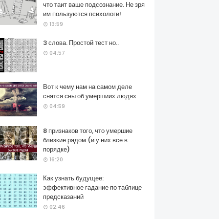
что таит ваше подсознание. Не зря
им пользуются психологи!
13:59
3 слова. Простой тест но..
04:57
Вот к чему нам на самом деле
снятся сны об умершиих людях
04:59
8 признаков того, что умершие
близкие рядом (и у них все в
порядке)
16:20
Как узнать будущее:
эффективное гадание по таблице
предсказаний
02:46