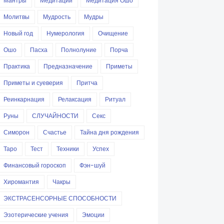
Мантры
Медитации
Медитация Ошо
Молитвы
Мудрость
Мудры
Новый год
Нумерология
Очищение
Ошо
Пасха
Полнолуние
Порча
Практика
Предназначение
Приметы
Приметы и суеверия
Притча
Реинкарнация
Релаксация
Ритуал
Руны
СЛУЧАЙНОСТИ
Секс
Симорон
Счастье
Тайна дня рождения
Таро
Тест
Техники
Успех
Финансовый гороскоп
Фэн-шуй
Хиромантия
Чакры
ЭКСТРАСЕНСОРНЫЕ СПОСОБНОСТИ
Эзотерические учения
Эмоции