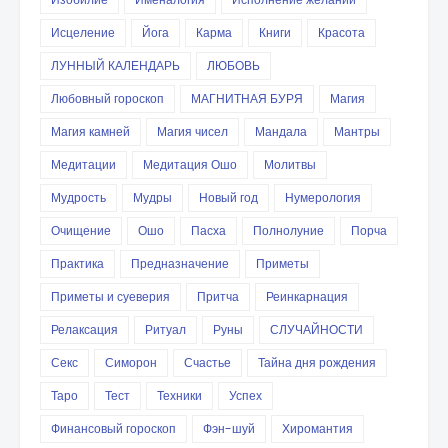
Исцеление
Йога
Карма
Книги
Красота
ЛУННЫЙ КАЛЕНДАРЬ
ЛЮБОВЬ
Любовный гороскоп
МАГНИТНАЯ БУРЯ
Магия
Магия камней
Магия чисел
Мандала
Мантры
Медитации
Медитация Ошо
Молитвы
Мудрость
Мудры
Новый год
Нумерология
Очищение
Ошо
Пасха
Полнолуние
Порча
Практика
Предназначение
Приметы
Приметы и суеверия
Притча
Реинкарнация
Релаксация
Ритуал
Руны
СЛУЧАЙНОСТИ
Секс
Симорон
Счастье
Тайна дня рождения
Таро
Тест
Техники
Успех
Финансовый гороскоп
Фэн-шуй
Хиромантия