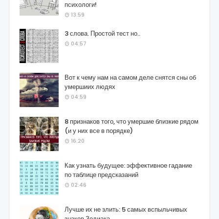
психологи!
13:59
3 слова. Простой тест но..
04:57
Вот к чему нам на самом деле снятся сны об
умершиих людях
04:59
8 признаков того, что умершие близкие рядом
(и у них все в порядке)
16:20
Как узнать будущее: эффективное гадание
по таблице предсказаний
02:46
Лучше их не злить: 5 самых вспыльчивых
знаков Зодиака