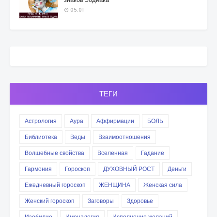
05:01
ТЕГИ
Астрология
Аура
Аффирмации
БОЛЬ
Библиотека
Веды
Взаимоотношения
Волшебные свойства
Вселенная
Гадание
Гармония
Гороскоп
ДУХОВНЫЙ РОСТ
Деньги
Ежедневный гороскоп
ЖЕНЩИНА
Женская сила
Женский гороскоп
Заговоры
Здоровье
Изобилие
Именалогия
Исполнение желаний