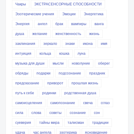
Чакры
ЭКСТРАСЕНСОРНЫЕ СПОСОБНОСТИ
Эзотерические учения
Эмоции
Энергетика
Энергия
ангел
брак
вампиры
ванга
душа
желание
женственность
жизнь
заклинания
зеркало
знаки
икона
имя
интуиция
кольца
кошка
луна
музыка для души
мысли
новолуние
оберег
обряды
подарки
подсознание
праздник
предсказание
приворот
прошлая жизнь
путь к себе
родинки
родственная душа
самоисцеления
самопознание
свеча
сглаз
сила
слова
советы
сознание
сон
суеверия
тайны мира
талисман
традиции
удача
час ангела
эзотерика
ясновидение