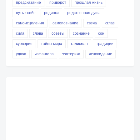
предсказание
приворот
прошлая жизнь
путь к себе
родинки
родственная душа
самоисцеления
самопознание
свеча
сглаз
сила
слова
советы
сознание
сон
суеверия
тайны мира
талисман
традиции
удача
час ангела
эзотерика
ясновидение