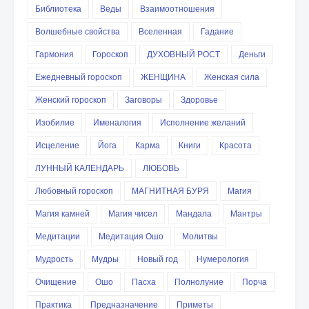
Библиотека
Веды
Взаимоотношения
Волшебные свойства
Вселенная
Гадание
Гармония
Гороскоп
ДУХОВНЫЙ РОСТ
Деньги
Ежедневный гороскоп
ЖЕНЩИНА
Женская сила
Женский гороскоп
Заговоры
Здоровье
Изобилие
Именалогия
Исполнение желаний
Исцеление
Йога
Карма
Книги
Красота
ЛУННЫЙ КАЛЕНДАРЬ
ЛЮБОВЬ
Любовный гороскоп
МАГНИТНАЯ БУРЯ
Магия
Магия камней
Магия чисел
Мандала
Мантры
Медитации
Медитация Ошо
Молитвы
Мудрость
Мудры
Новый год
Нумерология
Очищение
Ошо
Пасха
Полнолуние
Порча
Практика
Предназначение
Приметы