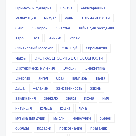
Приметы и суеверия
Притча
Реинкарнация
Релаксация
Ритуал
Руны
СЛУЧАЙНОСТИ
Секс
Симорон
Счастье
Тайна дня рождения
Таро
Тест
Техники
Успех
Финансовый гороскоп
Фэн-шуй
Хиромантия
Чакры
ЭКСТРАСЕНСОРНЫЕ СПОСОБНОСТИ
Эзотерические учения
Эмоции
Энергетика
Энергия
ангел
брак
вампиры
ванга
душа
желание
женственность
жизнь
заклинания
зеркало
знаки
икона
имя
интуиция
кольца
кошка
луна
музыка для души
мысли
новолуние
оберег
обряды
подарки
подсознание
праздник