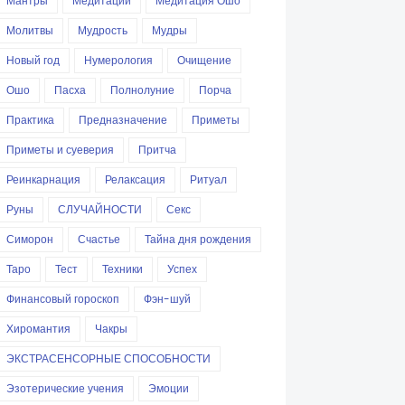
Мантры
Медитации
Медитация Ошо
Молитвы
Мудрость
Мудры
Новый год
Нумерология
Очищение
Ошо
Пасха
Полнолуние
Порча
Практика
Предназначение
Приметы
Приметы и суеверия
Притча
Реинкарнация
Релаксация
Ритуал
Руны
СЛУЧАЙНОСТИ
Секс
Симорон
Счастье
Тайна дня рождения
Таро
Тест
Техники
Успех
Финансовый гороскоп
Фэн-шуй
Хиромантия
Чакры
ЭКСТРАСЕНСОРНЫЕ СПОСОБНОСТИ
Эзотерические учения
Эмоции