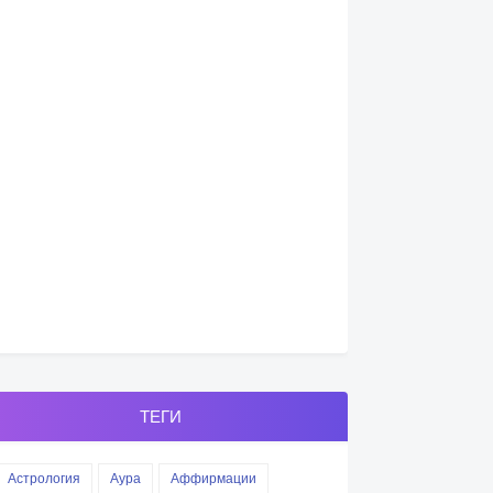
ТЕГИ
Астрология
Аура
Аффирмации