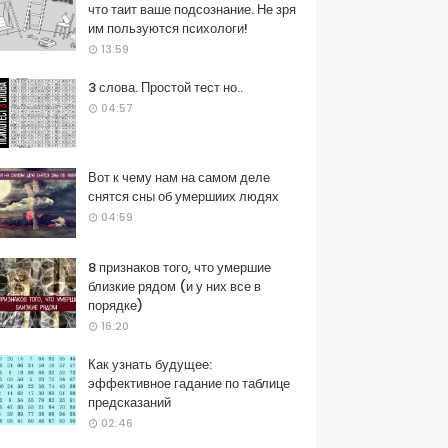
что таит ваше подсознание. Не зря
им пользуются психологи!
13:59
3 слова. Простой тест но..
04:57
Вот к чему нам на самом деле
снятся сны об умершиих людях
04:59
8 признаков того, что умершие
близкие рядом (и у них все в
порядке)
16:20
Как узнать будущее:
эффективное гадание по таблице
предсказаний
02:46