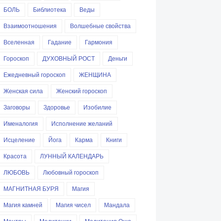
БОЛЬ
Библиотека
Веды
Взаимоотношения
Волшебные свойства
Вселенная
Гадание
Гармония
Гороскоп
ДУХОВНЫЙ РОСТ
Деньги
Ежедневный гороскоп
ЖЕНЩИНА
Женская сила
Женский гороскоп
Заговоры
Здоровье
Изобилие
Именалогия
Исполнение желаний
Исцеление
Йога
Карма
Книги
Красота
ЛУННЫЙ КАЛЕНДАРЬ
ЛЮБОВЬ
Любовный гороскоп
МАГНИТНАЯ БУРЯ
Магия
Магия камней
Магия чисел
Мандала