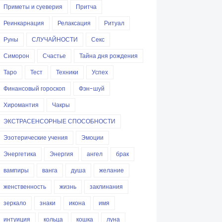
Приметы и суеверия
Притча
Реинкарнация
Релаксация
Ритуал
Руны
СЛУЧАЙНОСТИ
Секс
Симорон
Счастье
Тайна дня рождения
Таро
Тест
Техники
Успех
Финансовый гороскоп
Фэн-шуй
Хиромантия
Чакры
ЭКСТРАСЕНСОРНЫЕ СПОСОБНОСТИ
Эзотерические учения
Эмоции
Энергетика
Энергия
ангел
брак
вампиры
ванга
душа
желание
женственность
жизнь
заклинания
зеркало
знаки
икона
имя
интуиция
кольца
кошка
луна