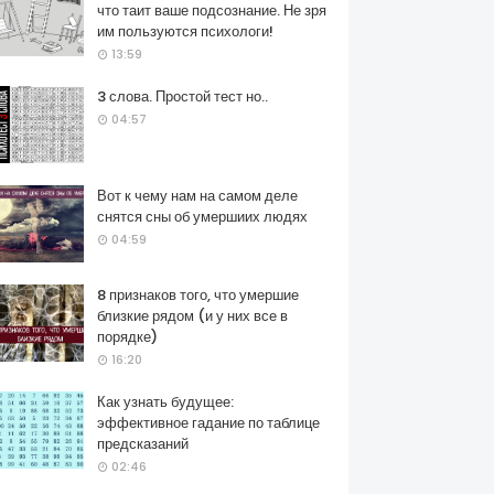
что таит ваше подсознание. Не зря
им пользуются психологи!
13:59
3 слова. Простой тест но..
04:57
Вот к чему нам на самом деле
снятся сны об умершиих людях
04:59
8 признаков того, что умершие
близкие рядом (и у них все в
порядке)
16:20
Как узнать будущее:
эффективное гадание по таблице
предсказаний
02:46