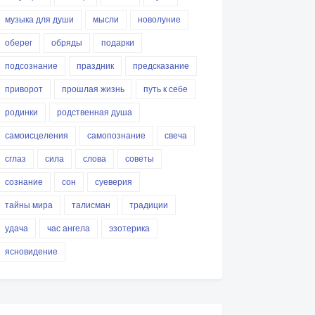
музыка для души
мысли
новолуние
оберег
обряды
подарки
подсознание
праздник
предсказание
приворот
прошлая жизнь
путь к себе
родинки
родственная душа
самоисцеления
самопознание
свеча
сглаз
сила
слова
советы
сознание
сон
суеверия
тайны мира
талисман
традиции
удача
час ангела
эзотерика
ясновидение