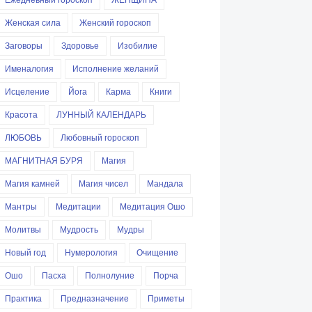
Женская сила
Женский гороскоп
Заговоры
Здоровье
Изобилие
Именалогия
Исполнение желаний
Исцеление
Йога
Карма
Книги
Красота
ЛУННЫЙ КАЛЕНДАРЬ
ЛЮБОВЬ
Любовный гороскоп
МАГНИТНАЯ БУРЯ
Магия
Магия камней
Магия чисел
Мандала
Мантры
Медитации
Медитация Ошо
Молитвы
Мудрость
Мудры
Новый год
Нумерология
Очищение
Ошо
Пасха
Полнолуние
Порча
Практика
Предназначение
Приметы