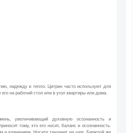
гию, надежду и тепло. Цитрин часто используют для
 его на рабочий стол или в угол квартиры или дома.
амень, увеличивающий духовную осознанность и
риносит тому, кто его носит, баланс и осознанность.
м и единением. Носите танзанит на шее. Бирюзой же