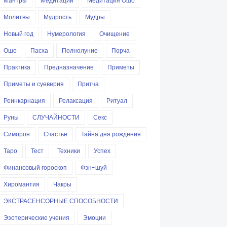
Мантры
Медитации
Медитация Ошо
Молитвы
Мудрость
Мудры
Новый год
Нумерология
Очищение
Ошо
Пасха
Полнолуние
Порча
Практика
Предназначение
Приметы
Приметы и суеверия
Притча
Реинкарнация
Релаксация
Ритуал
Руны
СЛУЧАЙНОСТИ
Секс
Симорон
Счастье
Тайна дня рождения
Таро
Тест
Техники
Успех
Финансовый гороскоп
Фэн-шуй
Хиромантия
Чакры
ЭКСТРАСЕНСОРНЫЕ СПОСОБНОСТИ
Эзотерические учения
Эмоции