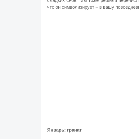
сладких снов. Мы тоже решили перечисл
что он символизирует – в вашу повседнев
Январь: гранат