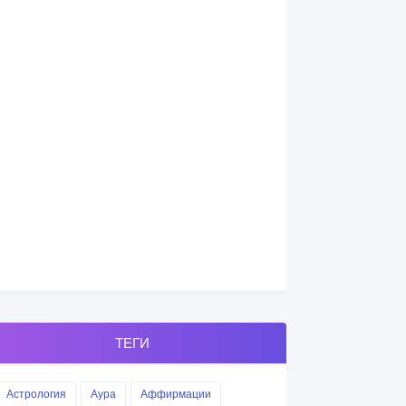
ТЕГИ
Астрология
Аура
Аффирмации