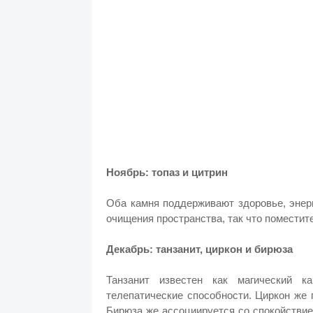
Ноябрь: топаз и цитрин
Оба камня поддерживают здоровье, энер
очищения пространства, так что поместите
Декабрь: танзанит, циркон и бирюза
Танзанит известен как магический к
телепатические способности. Циркон же п
Бирюза же ассоциируется со спокойствие