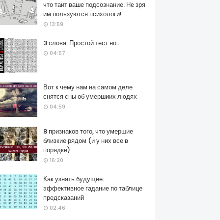
что таит ваше подсознание. Не зря
им пользуются психологи!
13:59
3 слова. Простой тест но..
04:57
Вот к чему нам на самом деле
снятся сны об умершиих людях
04:59
8 признаков того, что умершие
близкие рядом (и у них все в
порядке)
16:20
Как узнать будущее:
эффективное гадание по таблице
предсказаний
02:46