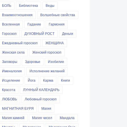
БОЛЬ
Библиотека
Веды
Взаимоотношения
Волшебные свойства
Вселенная
Гадание
Гармония
Гороскоп
ДУХОВНЫЙ РОСТ
Деньги
Ежедневный гороскоп
ЖЕНЩИНА
Женская сила
Женский гороскоп
Заговоры
Здоровье
Изобилие
Именалогия
Исполнение желаний
Исцеление
Йога
Карма
Книги
Красота
ЛУННЫЙ КАЛЕНДАРЬ
ЛЮБОВЬ
Любовный гороскоп
МАГНИТНАЯ БУРЯ
Магия
Магия камней
Магия чисел
Мандала