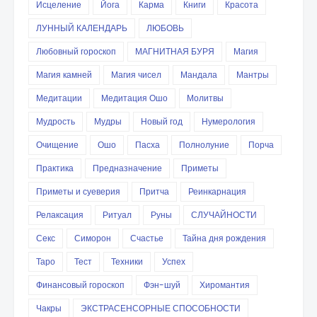
Исцеление
Йога
Карма
Книги
Красота
ЛУННЫЙ КАЛЕНДАРЬ
ЛЮБОВЬ
Любовный гороскоп
МАГНИТНАЯ БУРЯ
Магия
Магия камней
Магия чисел
Мандала
Мантры
Медитации
Медитация Ошо
Молитвы
Мудрость
Мудры
Новый год
Нумерология
Очищение
Ошо
Пасха
Полнолуние
Порча
Практика
Предназначение
Приметы
Приметы и суеверия
Притча
Реинкарнация
Релаксация
Ритуал
Руны
СЛУЧАЙНОСТИ
Секс
Симорон
Счастье
Тайна дня рождения
Таро
Тест
Техники
Успех
Финансовый гороскоп
Фэн-шуй
Хиромантия
Чакры
ЭКСТРАСЕНСОРНЫЕ СПОСОБНОСТИ