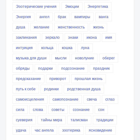
Эзотерические учения
Эмоции
Энергетика
Энергия
ангел
брак
вампиры
ванга
душа
желание
женственность
жизнь
заклинания
зеркало
знаки
икона
имя
интуиция
кольца
кошка
луна
музыка для души
мысли
новолуние
оберег
обряды
подарки
подсознание
праздник
предсказание
приворот
прошлая жизнь
путь к себе
родинки
родственная душа
самоисцеления
самопознание
свеча
сглаз
сила
слова
советы
сознание
сон
суеверия
тайны мира
талисман
традиции
удача
час ангела
эзотерика
ясновидение