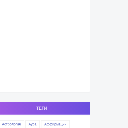
ТЕГИ
Астрология
Аура
Аффирмации