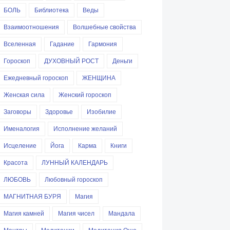
БОЛЬ
Библиотека
Веды
Взаимоотношения
Волшебные свойства
Вселенная
Гадание
Гармония
Гороскоп
ДУХОВНЫЙ РОСТ
Деньги
Ежедневный гороскоп
ЖЕНЩИНА
Женская сила
Женский гороскоп
Заговоры
Здоровье
Изобилие
Именалогия
Исполнение желаний
Исцеление
Йога
Карма
Книги
Красота
ЛУННЫЙ КАЛЕНДАРЬ
ЛЮБОВЬ
Любовный гороскоп
МАГНИТНАЯ БУРЯ
Магия
Магия камней
Магия чисел
Мандала