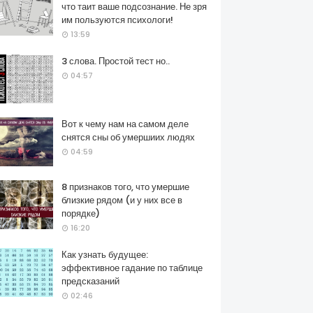
что таит ваше подсознание. Не зря
им пользуются психологи!
13:59
3 слова. Простой тест но..
04:57
Вот к чему нам на самом деле
снятся сны об умершиих людях
04:59
8 признаков того, что умершие
близкие рядом (и у них все в
порядке)
16:20
Как узнать будущее:
эффективное гадание по таблице
предсказаний
02:46