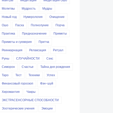
Мантры
Медитации
Медитация Ошо
Молитвы
Мудрость
Мудры
Новый год
Нумерология
Очищение
Ошо
Пасха
Полнолуние
Порча
Практика
Предназначение
Приметы
Приметы и суеверия
Притча
Реинкарнация
Релаксация
Ритуал
Руны
СЛУЧАЙНОСТИ
Секс
Симорон
Счастье
Тайна дня рождения
Таро
Тест
Техники
Успех
Финансовый гороскоп
Фэн-шуй
Хиромантия
Чакры
ЭКСТРАСЕНСОРНЫЕ СПОСОБНОСТИ
Эзотерические учения
Эмоции