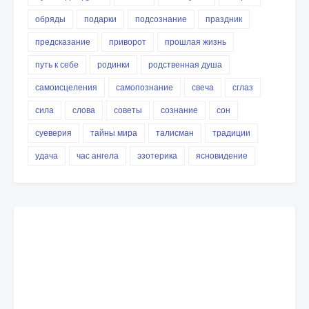
обряды
подарки
подсознание
праздник
предсказание
приворот
прошлая жизнь
путь к себе
родинки
родственная душа
самоисцеления
самопознание
свеча
сглаз
сила
слова
советы
сознание
сон
суеверия
тайны мира
талисман
традиции
удача
час ангела
эзотерика
ясновидение