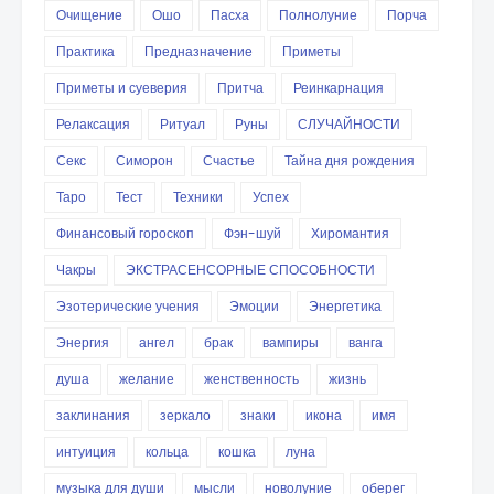
Очищение
Ошо
Пасха
Полнолуние
Порча
Практика
Предназначение
Приметы
Приметы и суеверия
Притча
Реинкарнация
Релаксация
Ритуал
Руны
СЛУЧАЙНОСТИ
Секс
Симорон
Счастье
Тайна дня рождения
Таро
Тест
Техники
Успех
Финансовый гороскоп
Фэн-шуй
Хиромантия
Чакры
ЭКСТРАСЕНСОРНЫЕ СПОСОБНОСТИ
Эзотерические учения
Эмоции
Энергетика
Энергия
ангел
брак
вампиры
ванга
душа
желание
женственность
жизнь
заклинания
зеркало
знаки
икона
имя
интуиция
кольца
кошка
луна
музыка для души
мысли
новолуние
оберег