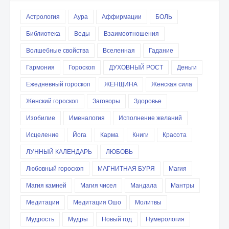
Астрология
Аура
Аффирмации
БОЛЬ
Библиотека
Веды
Взаимоотношения
Волшебные свойства
Вселенная
Гадание
Гармония
Гороскоп
ДУХОВНЫЙ РОСТ
Деньги
Ежедневный гороскоп
ЖЕНЩИНА
Женская сила
Женский гороскоп
Заговоры
Здоровье
Изобилие
Именалогия
Исполнение желаний
Исцеление
Йога
Карма
Книги
Красота
ЛУННЫЙ КАЛЕНДАРЬ
ЛЮБОВЬ
Любовный гороскоп
МАГНИТНАЯ БУРЯ
Магия
Магия камней
Магия чисел
Мандала
Мантры
Медитации
Медитация Ошо
Молитвы
Мудрость
Мудры
Новый год
Нумерология