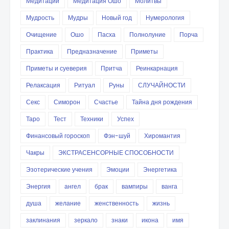
Медитации
Медитация Ошо
Молитвы
Мудрость
Мудры
Новый год
Нумерология
Очищение
Ошо
Пасха
Полнолуние
Порча
Практика
Предназначение
Приметы
Приметы и суеверия
Притча
Реинкарнация
Релаксация
Ритуал
Руны
СЛУЧАЙНОСТИ
Секс
Симорон
Счастье
Тайна дня рождения
Таро
Тест
Техники
Успех
Финансовый гороскоп
Фэн-шуй
Хиромантия
Чакры
ЭКСТРАСЕНСОРНЫЕ СПОСОБНОСТИ
Эзотерические учения
Эмоции
Энергетика
Энергия
ангел
брак
вампиры
ванга
душа
желание
женственность
жизнь
заклинания
зеркало
знаки
икона
имя