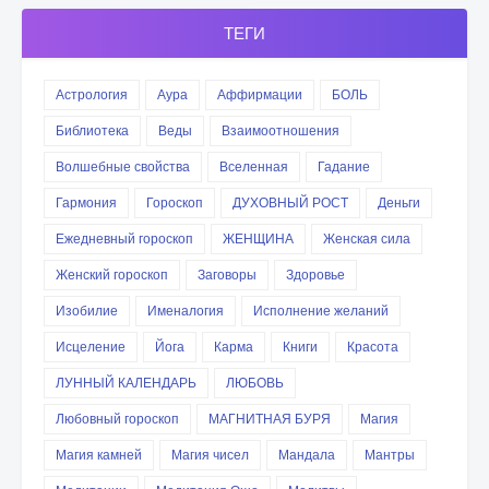
ТЕГИ
Астрология
Аура
Аффирмации
БОЛЬ
Библиотека
Веды
Взаимоотношения
Волшебные свойства
Вселенная
Гадание
Гармония
Гороскоп
ДУХОВНЫЙ РОСТ
Деньги
Ежедневный гороскоп
ЖЕНЩИНА
Женская сила
Женский гороскоп
Заговоры
Здоровье
Изобилие
Именалогия
Исполнение желаний
Исцеление
Йога
Карма
Книги
Красота
ЛУННЫЙ КАЛЕНДАРЬ
ЛЮБОВЬ
Любовный гороскоп
МАГНИТНАЯ БУРЯ
Магия
Магия камней
Магия чисел
Мандала
Мантры