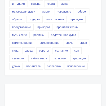
интуиция
кольца
кошка
луна
музыка для души
мысли
новолуние
оберег
обряды
подарки
подсознание
праздник
предсказание
приворот
прошлая жизнь
путь к себе
родинки
родственная душа
самоисцеления
самопознание
свеча
сглаз
сила
слова
советы
сознание
сон
суеверия
тайны мира
талисман
традиции
удача
час ангела
эзотерика
ясновидение