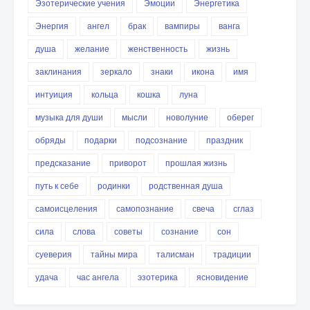
Эзотерические учения
Эмоции
Энергетика
Энергия
ангел
брак
вампиры
ванга
душа
желание
женственность
жизнь
заклинания
зеркало
знаки
икона
имя
интуиция
кольца
кошка
луна
музыка для души
мысли
новолуние
оберег
обряды
подарки
подсознание
праздник
предсказание
приворот
прошлая жизнь
путь к себе
родинки
родственная душа
самоисцеления
самопознание
свеча
сглаз
сила
слова
советы
сознание
сон
суеверия
тайны мира
талисман
традиции
удача
час ангела
эзотерика
ясновидение