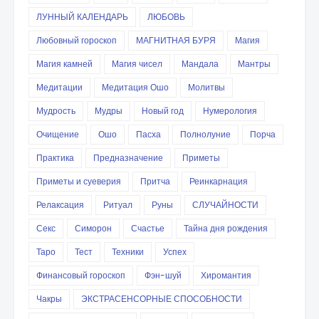
ЛУННЫЙ КАЛЕНДАРЬ
ЛЮБОВЬ
Любовный гороскоп
МАГНИТНАЯ БУРЯ
Магия
Магия камней
Магия чисел
Мандала
Мантры
Медитации
Медитация Ошо
Молитвы
Мудрость
Мудры
Новый год
Нумерология
Очищение
Ошо
Пасха
Полнолуние
Порча
Практика
Предназначение
Приметы
Приметы и суеверия
Притча
Реинкарнация
Релаксация
Ритуал
Руны
СЛУЧАЙНОСТИ
Секс
Симорон
Счастье
Тайна дня рождения
Таро
Тест
Техники
Успех
Финансовый гороскоп
Фэн-шуй
Хиромантия
Чакры
ЭКСТРАСЕНСОРНЫЕ СПОСОБНОСТИ