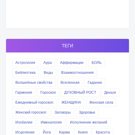
ТЕГИ
Астрология
Аура
Аффирмации
БОЛЬ
Библиотека
Веды
Взаимоотношения
Волшебные свойства
Вселенная
Гадание
Гармония
Гороскоп
ДУХОВНЫЙ РОСТ
Деньги
Ежедневный гороскоп
ЖЕНЩИНА
Женская сила
Женский гороскоп
Заговоры
Здоровье
Изобилие
Именалогия
Исполнение желаний
Исцеление
Йога
Карма
Книги
Красота