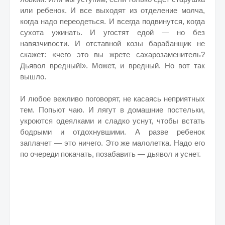
или ребенок. И все выходят из отделение молча,
когда надо переодеться. И всегда подвинутся, когда
сухота ужинать. И угостят едой — но без
навязчивости. И отставной козы барабанщик не
скажет: «чего это вы жрете сахарозаменитель?
Дьявол вредный!». Может, и вредный. Но вот так
вышло.
И любое вежливо поговорят, не касаясь неприятных
тем. Попьют чаю. И лягут в домашние постельки,
укроются одеялками и сладко уснут, чтобы встать
бодрыми и отдохнувшими. А разве ребенок
заплачет — это ничего. Это же малолетка. Надо его
по очереди покачать, позабавить — дьявол и уснет.