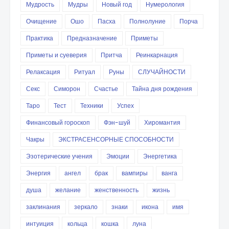
Мудрость
Мудры
Новый год
Нумерология
Очищение
Ошо
Пасха
Полнолуние
Порча
Практика
Предназначение
Приметы
Приметы и суеверия
Притча
Реинкарнация
Релаксация
Ритуал
Руны
СЛУЧАЙНОСТИ
Секс
Симорон
Счастье
Тайна дня рождения
Таро
Тест
Техники
Успех
Финансовый гороскоп
Фэн-шуй
Хиромантия
Чакры
ЭКСТРАСЕНСОРНЫЕ СПОСОБНОСТИ
Эзотерические учения
Эмоции
Энергетика
Энергия
ангел
брак
вампиры
ванга
душа
желание
женственность
жизнь
заклинания
зеркало
знаки
икона
имя
интуиция
кольца
кошка
луна