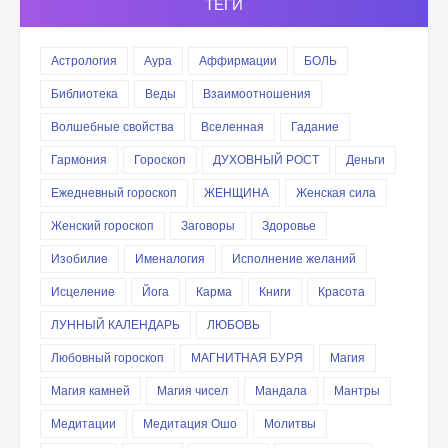
ТЕГИ
Астрология
Аура
Аффирмации
БОЛЬ
Библиотека
Веды
Взаимоотношения
Волшебные свойства
Вселенная
Гадание
Гармония
Гороскоп
ДУХОВНЫЙ РОСТ
Деньги
Ежедневный гороскоп
ЖЕНЩИНА
Женская сила
Женский гороскоп
Заговоры
Здоровье
Изобилие
Именалогия
Исполнение желаний
Исцеление
Йога
Карма
Книги
Красота
ЛУННЫЙ КАЛЕНДАРЬ
ЛЮБОВЬ
Любовный гороскоп
МАГНИТНАЯ БУРЯ
Магия
Магия камней
Магия чисел
Мандала
Мантры
Медитации
Медитация Ошо
Молитвы