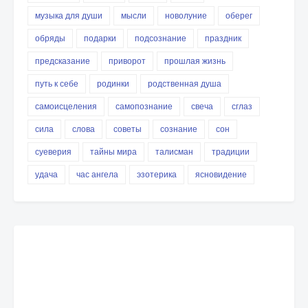
музыка для души
мысли
новолуние
оберег
обряды
подарки
подсознание
праздник
предсказание
приворот
прошлая жизнь
путь к себе
родинки
родственная душа
самоисцеления
самопознание
свеча
сглаз
сила
слова
советы
сознание
сон
суеверия
тайны мира
талисман
традиции
удача
час ангела
эзотерика
ясновидение