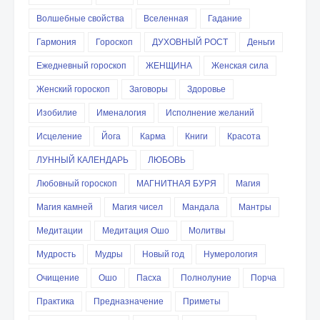
Волшебные свойства
Вселенная
Гадание
Гармония
Гороскоп
ДУХОВНЫЙ РОСТ
Деньги
Ежедневный гороскоп
ЖЕНЩИНА
Женская сила
Женский гороскоп
Заговоры
Здоровье
Изобилие
Именалогия
Исполнение желаний
Исцеление
Йога
Карма
Книги
Красота
ЛУННЫЙ КАЛЕНДАРЬ
ЛЮБОВЬ
Любовный гороскоп
МАГНИТНАЯ БУРЯ
Магия
Магия камней
Магия чисел
Мандала
Мантры
Медитации
Медитация Ошо
Молитвы
Мудрость
Мудры
Новый год
Нумерология
Очищение
Ошо
Пасха
Полнолуние
Порча
Практика
Предназначение
Приметы