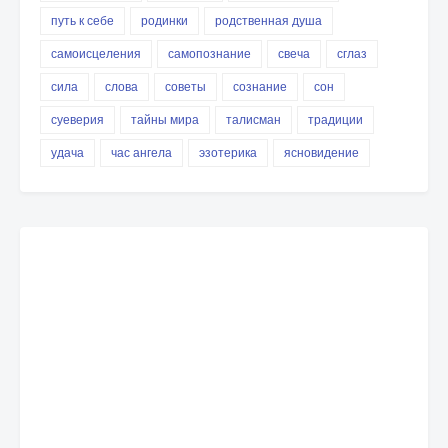
путь к себе
родинки
родственная душа
самоисцеления
самопознание
свеча
сглаз
сила
слова
советы
сознание
сон
суеверия
тайны мира
талисман
традиции
удача
час ангела
эзотерика
ясновидение