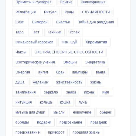
Приметы и суеверия
Притча
Реинкарнация
Релаксация
Ритуал
Руны
СЛУЧАЙНОСТИ
Секс
Симорон
Счастье
Тайна дня рождения
Таро
Тест
Техники
Успех
Финансовый гороскоп
Фэн-шуй
Хиромантия
Чакры
ЭКСТРАСЕНСОРНЫЕ СПОСОБНОСТИ
Эзотерические учения
Эмоции
Энергетика
Энергия
ангел
брак
вампиры
ванга
душа
желание
женственность
жизнь
заклинания
зеркало
знаки
икона
имя
интуиция
кольца
кошка
луна
музыка для души
мысли
новолуние
оберег
обряды
подарки
подсознание
праздник
предсказание
приворот
прошлая жизнь