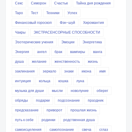
Секс
Симорон
Счастье
Тайна дня рождения
Таро
Тест
Техники
Успех
Финансовый гороскоп
Фэн-шуй
Хиромантия
Чакры
ЭКСТРАСЕНСОРНЫЕ СПОСОБНОСТИ
Эзотерические учения
Эмоции
Энергетика
Энергия
ангел
брак
вампиры
ванга
душа
желание
женственность
жизнь
заклинания
зеркало
знаки
икона
имя
интуиция
кольца
кошка
луна
музыка для души
мысли
новолуние
оберег
обряды
подарки
подсознание
праздник
предсказание
приворот
прошлая жизнь
путь к себе
родинки
родственная душа
самоисцеления
самопознание
свеча
сглаз