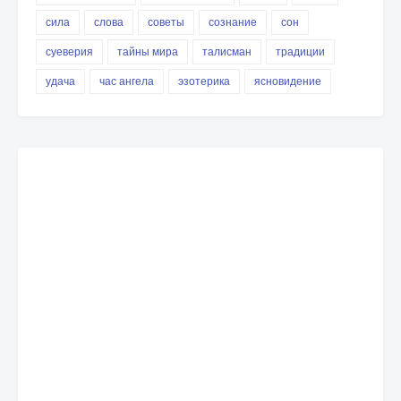
сила
слова
советы
сознание
сон
суеверия
тайны мира
талисман
традиции
удача
час ангела
эзотерика
ясновидение