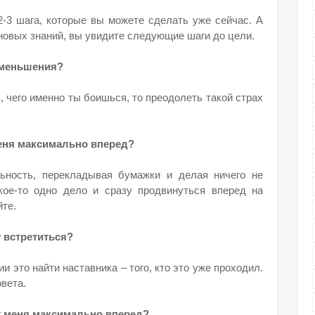
2-3 шага, которые вы можете сделать уже сейчас. А
 новых знаний, вы увидите следующие шаги до цели.
 уменьшения?
, чего именно ты боишься, то преодолеть такой страх
меня максимально вперед?
ьность, перекладывая бумажки и делая ничего не
кое-то одно дело и сразу продвинуться вперед на
йте.
у встретиться?
 это найти наставника – того, кто это уже проходил.
овета.
ет меня максимально вперед?