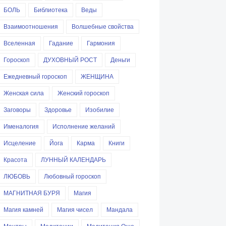
БОЛЬ
Библиотека
Веды
Взаимоотношения
Волшебные свойства
Вселенная
Гадание
Гармония
Гороскоп
ДУХОВНЫЙ РОСТ
Деньги
Ежедневный гороскоп
ЖЕНЩИНА
Женская сила
Женский гороскоп
Заговоры
Здоровье
Изобилие
Именалогия
Исполнение желаний
Исцеление
Йога
Карма
Книги
Красота
ЛУННЫЙ КАЛЕНДАРЬ
ЛЮБОВЬ
Любовный гороскоп
МАГНИТНАЯ БУРЯ
Магия
Магия камней
Магия чисел
Мандала