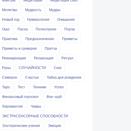
Мантры
Медитации
Медитация Ошо
Молитвы
Мудрость
Мудры
Новый год
Нумерология
Очищение
Ошо
Пасха
Полнолуние
Порча
Практика
Предназначение
Приметы
Приметы и суеверия
Притча
Реинкарнация
Релаксация
Ритуал
Руны
СЛУЧАЙНОСТИ
Секс
Симорон
Счастье
Тайна дня рождения
Таро
Тест
Техники
Успех
Финансовый гороскоп
Фэн-шуй
Хиромантия
Чакры
ЭКСТРАСЕНСОРНЫЕ СПОСОБНОСТИ
Эзотерические учения
Эмоции