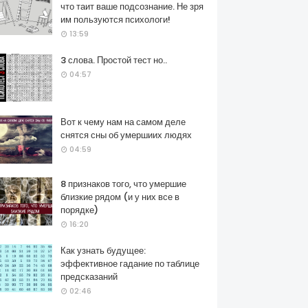
что таит ваше подсознание. Не зря
им пользуются психологи!
13:59
3 слова. Простой тест но..
04:57
Вот к чему нам на самом деле
снятся сны об умершиих людях
04:59
8 признаков того, что умершие
близкие рядом (и у них все в
порядке)
16:20
Как узнать будущее:
эффективное гадание по таблице
предсказаний
02:46