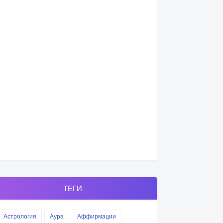
ТЕГИ
Астрология
Аура
Аффирмации