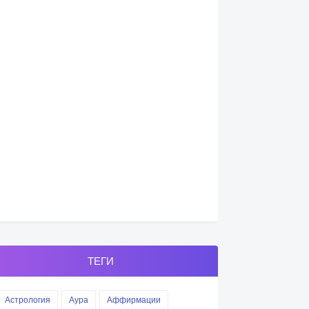
ТЕГИ
Астрология
Аура
Аффирмации