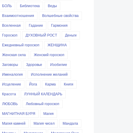
БОЛЬ
Библиотека
Веды
Взаимоотношения
Волшебные свойства
Вселенная
Гадание
Гармония
Гороскоп
ДУХОВНЫЙ РОСТ
Деньги
Ежедневный гороскоп
ЖЕНЩИНА
Женская сила
Женский гороскоп
Заговоры
Здоровье
Изобилие
Именалогия
Исполнение желаний
Исцеление
Йога
Карма
Книги
Красота
ЛУННЫЙ КАЛЕНДАРЬ
ЛЮБОВЬ
Любовный гороскоп
МАГНИТНАЯ БУРЯ
Магия
Магия камней
Магия чисел
Мандала