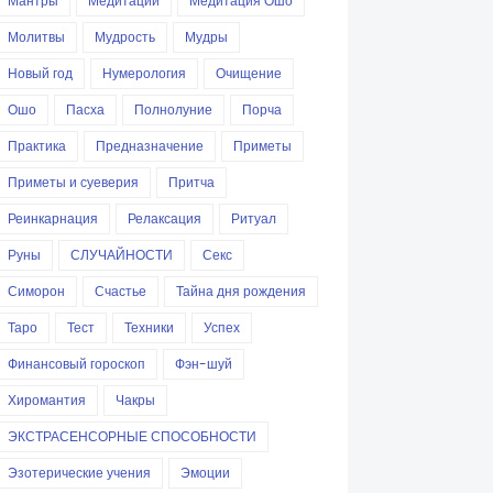
Мантры
Медитации
Медитация Ошо
Молитвы
Мудрость
Мудры
Новый год
Нумерология
Очищение
Ошо
Пасха
Полнолуние
Порча
Практика
Предназначение
Приметы
Приметы и суеверия
Притча
Реинкарнация
Релаксация
Ритуал
Руны
СЛУЧАЙНОСТИ
Секс
Симорон
Счастье
Тайна дня рождения
Таро
Тест
Техники
Успех
Финансовый гороскоп
Фэн-шуй
Хиромантия
Чакры
ЭКСТРАСЕНСОРНЫЕ СПОСОБНОСТИ
Эзотерические учения
Эмоции