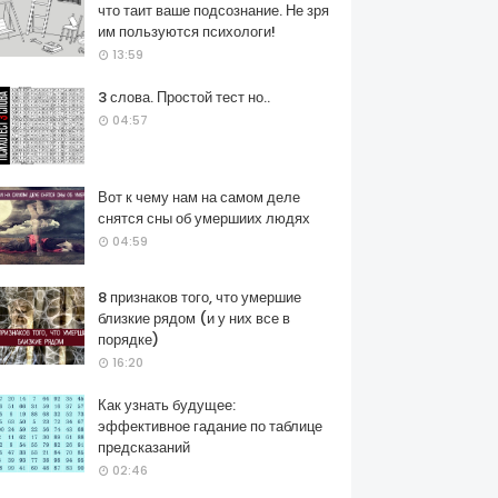
что таит ваше подсознание. Не зря
им пользуются психологи!
13:59
3 слова. Простой тест но..
04:57
Вот к чему нам на самом деле
снятся сны об умершиих людях
04:59
8 признаков того, что умершие
близкие рядом (и у них все в
порядке)
16:20
Как узнать будущее:
эффективное гадание по таблице
предсказаний
02:46