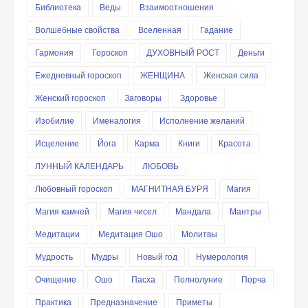
Библиотека
Веды
Взаимоотношения
Волшебные свойства
Вселенная
Гадание
Гармония
Гороскоп
ДУХОВНЫЙ РОСТ
Деньги
Ежедневный гороскоп
ЖЕНЩИНА
Женская сила
Женский гороскоп
Заговоры
Здоровье
Изобилие
Именалогия
Исполнение желаний
Исцеление
Йога
Карма
Книги
Красота
ЛУННЫЙ КАЛЕНДАРЬ
ЛЮБОВЬ
Любовный гороскоп
МАГНИТНАЯ БУРЯ
Магия
Магия камней
Магия чисел
Мандала
Мантры
Медитации
Медитация Ошо
Молитвы
Мудрость
Мудры
Новый год
Нумерология
Очищение
Ошо
Пасха
Полнолуние
Порча
Практика
Предназначение
Приметы