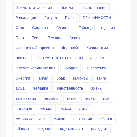
Приметы и суеверия
Притча
Реинкарнация
Релаксация
Ритуал
Руны
СЛУЧАЙНОСТИ
Секс
Симорон
Счастье
Тайна дня рождения
Таро
Тест
Техники
Успех
Финансовый гороскоп
Фэн-шуй
Хиромантия
Чакры
ЭКСТРАСЕНСОРНЫЕ СПОСОБНОСТИ
Эзотерические учения
Эмоции
Энергетика
Энергия
ангел
брак
вампиры
ванга
душа
желание
женственность
жизнь
заклинания
зеркало
знаки
икона
имя
интуиция
кольца
кошка
луна
музыка для души
мысли
новолуние
оберег
обряды
подарки
подсознание
праздник