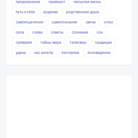
предсказание
приворот
прошлая жизнь
путь к себе
родинки
родственная душа
самоисцеления
самопознание
свеча
сглаз
сила
слова
советы
сознание
сон
суеверия
тайны мира
талисман
традиции
удача
час ангела
эзотерика
ясновидение