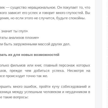
овек — существо нерациональное. Он покупает то, что
кого зависит его успех и говорит много глупостей. Вы
ния, но если этого не случится, будьте спокойны.
 значит ты глуп»
ьтаты анализов плохие»
ли быть загруженными массой других дел.
вать их для новых возможностей
олько фильмов или книг, главный персонаж которых
азов, прежде чем добиться успеха. Несмотря на
се происходит точно так же.
ершить много ошибок, пройти кучу собеседований и
 Разница между успешным человеком и неудачником в
е такие вопросы: