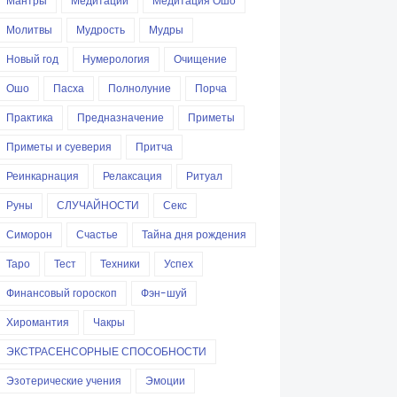
Мантры
Медитации
Медитация Ошо
Молитвы
Мудрость
Мудры
Новый год
Нумерология
Очищение
Ошо
Пасха
Полнолуние
Порча
Практика
Предназначение
Приметы
Приметы и суеверия
Притча
Реинкарнация
Релаксация
Ритуал
Руны
СЛУЧАЙНОСТИ
Секс
Симорон
Счастье
Тайна дня рождения
Таро
Тест
Техники
Успех
Финансовый гороскоп
Фэн-шуй
Хиромантия
Чакры
ЭКСТРАСЕНСОРНЫЕ СПОСОБНОСТИ
Эзотерические учения
Эмоции