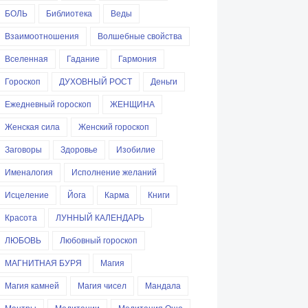
БОЛЬ
Библиотека
Веды
Взаимоотношения
Волшебные свойства
Вселенная
Гадание
Гармония
Гороскоп
ДУХОВНЫЙ РОСТ
Деньги
Ежедневный гороскоп
ЖЕНЩИНА
Женская сила
Женский гороскоп
Заговоры
Здоровье
Изобилие
Именалогия
Исполнение желаний
Исцеление
Йога
Карма
Книги
Красота
ЛУННЫЙ КАЛЕНДАРЬ
ЛЮБОВЬ
Любовный гороскоп
МАГНИТНАЯ БУРЯ
Магия
Магия камней
Магия чисел
Мандала