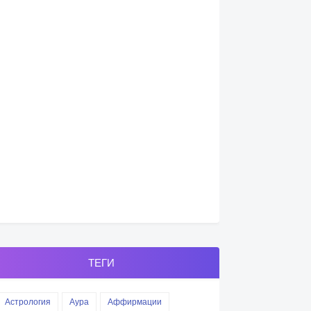
ТЕГИ
Астрология
Аура
Аффирмации