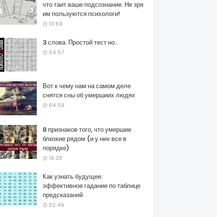
что таит ваше подсознание. Не зря
им пользуются психологи!
13:59
3 слова. Простой тест но..
04:57
Вот к чему нам на самом деле
снятся сны об умершиих людях
04:59
8 признаков того, что умершие
близкие рядом (и у них все в
порядке)
16:20
Как узнать будущее:
эффективное гадание по таблице
предсказаний
02:46