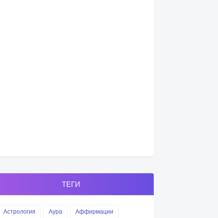
ТЕГИ
Астрология
Аура
Аффирмации