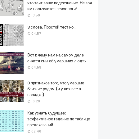
что таит ваше подсознание. Не зря
им пользуются психологи!
13:59
3 слова. Простой тест но..
04:57
Вот к чему нам на самом деле
снятся сны об умершиих людях
04:59
8 признаков того, что умершие
близкие рядом (и у них все в
порядке)
16:20
Как узнать будущее:
эффективное гадание по таблице
предсказаний
02:46