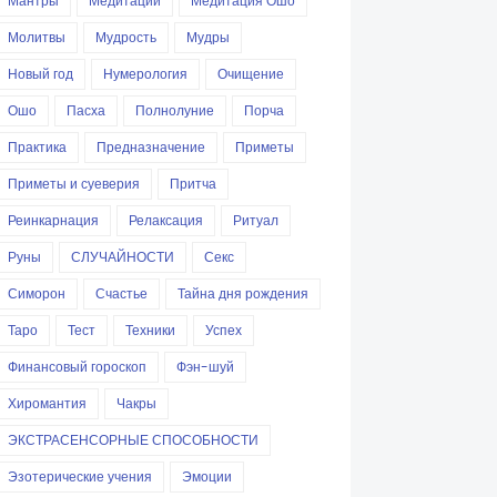
Мантры
Медитации
Медитация Ошо
Молитвы
Мудрость
Мудры
Новый год
Нумерология
Очищение
Ошо
Пасха
Полнолуние
Порча
Практика
Предназначение
Приметы
Приметы и суеверия
Притча
Реинкарнация
Релаксация
Ритуал
Руны
СЛУЧАЙНОСТИ
Секс
Симорон
Счастье
Тайна дня рождения
Таро
Тест
Техники
Успех
Финансовый гороскоп
Фэн-шуй
Хиромантия
Чакры
ЭКСТРАСЕНСОРНЫЕ СПОСОБНОСТИ
Эзотерические учения
Эмоции