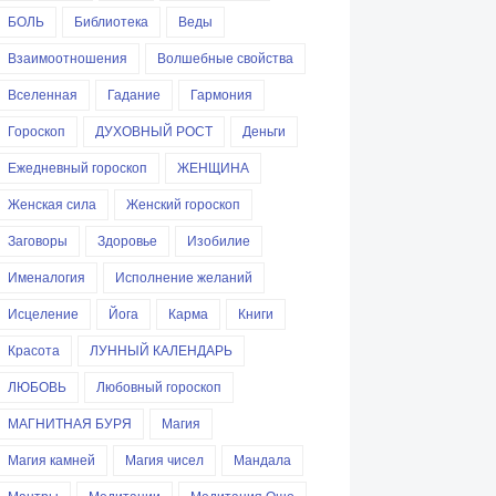
БОЛЬ
Библиотека
Веды
Взаимоотношения
Волшебные свойства
Вселенная
Гадание
Гармония
Гороскоп
ДУХОВНЫЙ РОСТ
Деньги
Ежедневный гороскоп
ЖЕНЩИНА
Женская сила
Женский гороскоп
Заговоры
Здоровье
Изобилие
Именалогия
Исполнение желаний
Исцеление
Йога
Карма
Книги
Красота
ЛУННЫЙ КАЛЕНДАРЬ
ЛЮБОВЬ
Любовный гороскоп
МАГНИТНАЯ БУРЯ
Магия
Магия камней
Магия чисел
Мандала