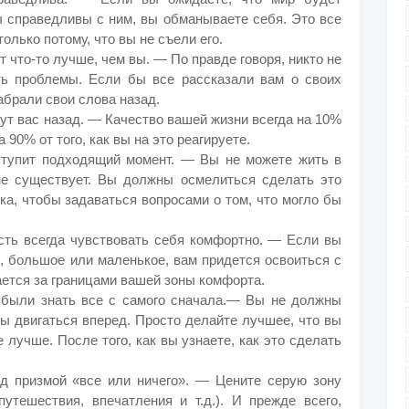
вы справедливы с ним, вы обманываете себя. Это все
только потому, что вы не съели его.
т что-то лучше, чем вы. — По правде говоря, никто не
сть проблемы. Если бы все рассказали вам о своих
абрали свои слова назад.
нут вас назад. — Качество вашей жизни всегда на 10%
а 90% от того, как вы на это реагируете.
наступит подходящий момент. — Вы не можете жить в
е существует. Вы должны осмелиться сделать это
ка, чтобы задаваться вопросами о том, что могло бы
сть всегда чувствовать себя комфортно. — Если вы
ь, большое или маленькое, вам придется освоиться с
ается за границами вашей зоны комфорта.
 были знать все с самого сначала.— Вы не должны
бы двигаться вперед. Просто делайте лучшее, что вы
 лучше. После того, как вы узнаете, как это сделать
од призмой «все или ничего». — Цените серую зону
утешествия, впечатления и т.д.). И прежде всего,