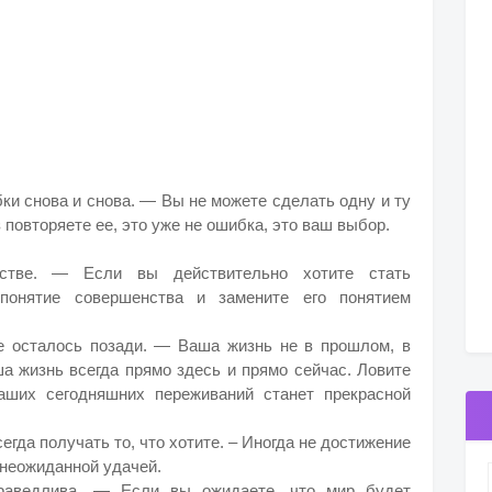
бки снова и снова. — Вы не можете сделать одну и ту
повторяете ее, это уже не ошибка, это ваш выбор.
нстве. — Если вы действительно хотите стать
 понятие совершенства и замените его понятием
ее осталось позади. — Ваша жизнь не в прошлом, в
а жизнь всегда прямо здесь и прямо сейчас. Ловите
аших сегодняшних переживаний станет прекрасной
егда получать то, что хотите. – Иногда не достижение
с неожиданной удачей.
праведлива. — Если вы ожидаете, что мир будет