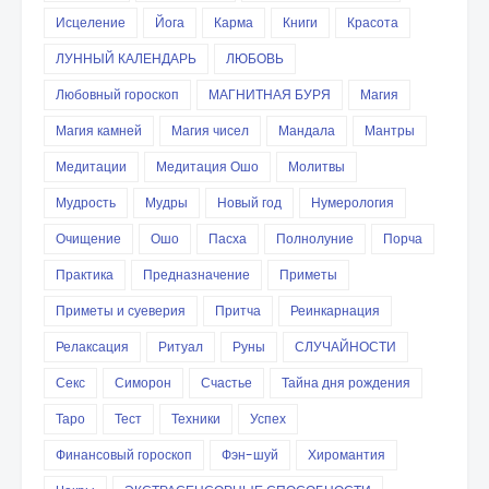
Исцеление
Йога
Карма
Книги
Красота
ЛУННЫЙ КАЛЕНДАРЬ
ЛЮБОВЬ
Любовный гороскоп
МАГНИТНАЯ БУРЯ
Магия
Магия камней
Магия чисел
Мандала
Мантры
Медитации
Медитация Ошо
Молитвы
Мудрость
Мудры
Новый год
Нумерология
Очищение
Ошо
Пасха
Полнолуние
Порча
Практика
Предназначение
Приметы
Приметы и суеверия
Притча
Реинкарнация
Релаксация
Ритуал
Руны
СЛУЧАЙНОСТИ
Секс
Симорон
Счастье
Тайна дня рождения
Таро
Тест
Техники
Успех
Финансовый гороскоп
Фэн-шуй
Хиромантия