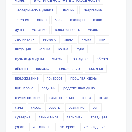
Чакры
ЭКСТРАСЕНСОРНЫЕ СПОСОБНОСТИ
Эзотерические учения
Эмоции
Энергетика
Энергия
ангел
брак
вампиры
ванга
душа
желание
женственность
жизнь
заклинания
зеркало
знаки
икона
имя
интуиция
кольца
кошка
луна
музыка для души
мысли
новолуние
оберег
обряды
подарки
подсознание
праздник
предсказание
приворот
прошлая жизнь
путь к себе
родинки
родственная душа
самоисцеления
самопознание
свеча
сглаз
сила
слова
советы
сознание
сон
суеверия
тайны мира
талисман
традиции
удача
час ангела
эзотерика
ясновидение