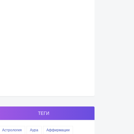
ТЕГИ
Астрология
Аура
Аффирмации