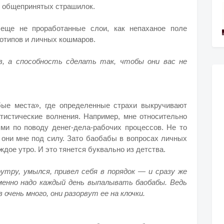
ю общепринятых страшилок.
еще не проработанные слои, как непаханое поле
отипов и личных кошмаров.
, а способность сделать так, чтобы они вас не
ые места», где определенные страхи выкручивают
атистические волнения. Например, мне относительно
ями по поводу денег-дела-рабочих процессов. Не то
 они мне под силу. Зато баобабы в вопросах личных
дое утро. И это тянется буквально из детства.
тру, умылся, привел себя в порядок — и сразу же
менно надо каждый день выпалывать баобабы. Ведь
 очень много, они разорвут ее на клочки.