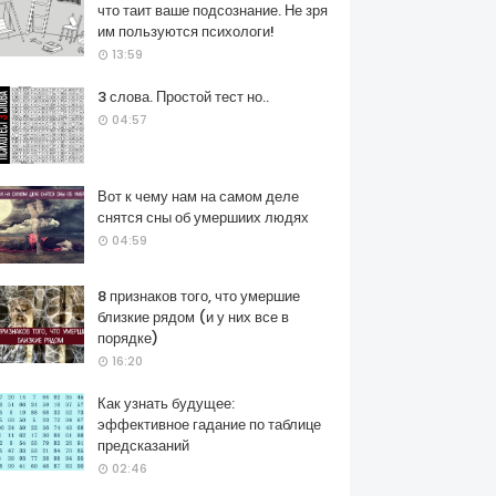
что таит ваше подсознание. Не зря
им пользуются психологи!
13:59
3 слова. Простой тест но..
04:57
Вот к чему нам на самом деле
снятся сны об умершиих людях
04:59
8 признаков того, что умершие
близкие рядом (и у них все в
порядке)
16:20
Как узнать будущее:
эффективное гадание по таблице
предсказаний
02:46