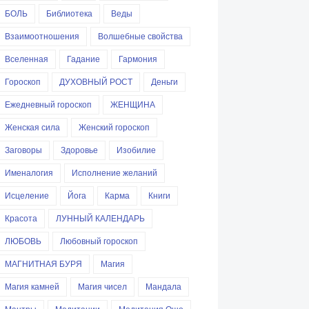
БОЛЬ
Библиотека
Веды
Взаимоотношения
Волшебные свойства
Вселенная
Гадание
Гармония
Гороскоп
ДУХОВНЫЙ РОСТ
Деньги
Ежедневный гороскоп
ЖЕНЩИНА
Женская сила
Женский гороскоп
Заговоры
Здоровье
Изобилие
Именалогия
Исполнение желаний
Исцеление
Йога
Карма
Книги
Красота
ЛУННЫЙ КАЛЕНДАРЬ
ЛЮБОВЬ
Любовный гороскоп
МАГНИТНАЯ БУРЯ
Магия
Магия камней
Магия чисел
Мандала