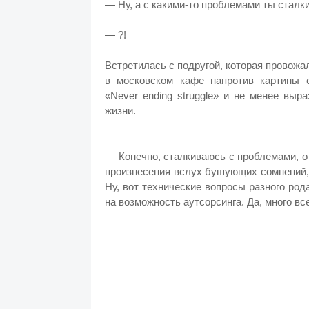
— Ну, а с какими-то проблемами ты сталк
— ?!
Встретилась с подругой, которая провожал
в московском кафе напротив картины 
«Never ending struggle» и не менее выр
жизни.
— Конечно, сталкиваюсь с проблемами, о
произнесения вслух бушующих сомнений, 
Ну, вот технические вопросы разного ро
на возможность аутсорсинга. Да, много вс