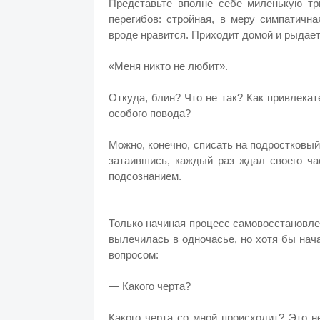
Представьте вполне себе миленькую тр
перегибов: стройная, в меру симпатичн
вроде нравится. Приходит домой и рыдает
«Меня никто не любит».
Откуда, блин? Что не так? Как привлека
особого повода?
Можно, конечно, списать на подростковый 
затаившись, каждый раз ждал своего ча
подсознанием.
Только начиная процесс самовосстановлен
вылечилась в одночасье, но хотя бы на
вопросом:
— Какого черта?
Какого черта со мной происходит? Это не