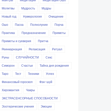
Мантры
Медитации
Медитация Ошо
Молитвы
Мудрость
Мудры
Новый год
Нумерология
Очищение
Ошо
Пасха
Полнолуние
Порча
Практика
Предназначение
Приметы
Приметы и суеверия
Притча
Реинкарнация
Релаксация
Ритуал
Руны
СЛУЧАЙНОСТИ
Секс
Симорон
Счастье
Тайна дня рождения
Таро
Тест
Техники
Успех
Финансовый гороскоп
Фэн-шуй
Хиромантия
Чакры
ЭКСТРАСЕНСОРНЫЕ СПОСОБНОСТИ
Эзотерические учения
Эмоции