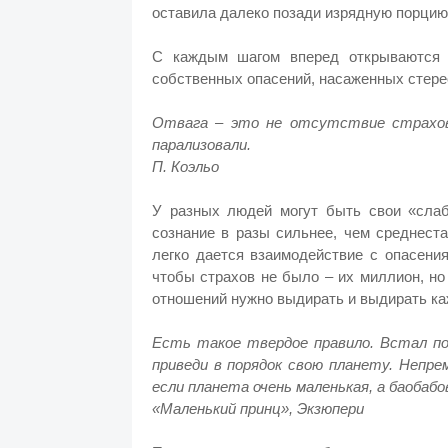
оставила далеко позади изрядную порци
С каждым шагом вперед открываются 
собственных опасений, насаженных стере
Отвага – это не отсутствие страхов
парализовали.
П. Коэльо
У разных людей могут быть свои «слаб
сознание в разы сильнее, чем среднест
легко дается взаимодействие с опасени
чтобы страхов не было – их миллион, но
отношений нужно выдирать и выдирать каж
Есть такое твердое правило. Встал поу
приведи в порядок свою планету. Непре
если планета очень маленькая, а баобабов
«Маленький принц», Экзюпери