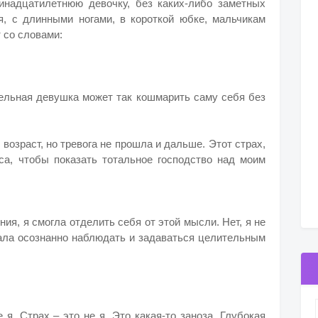
инадцатилетнюю девочку, без каких-либо заметных
ая, с длинными ногами, в короткой юбке, мальчикам
 со словами:
тельная девушка может так кошмарить саму себя без
возраст, но тревога не прошла и дальше. Этот страх,
са, чтобы показать тотальное господство над моим
ия, я смогла отделить себя от этой мысли. Нет, я не
чала осознанно наблюдать и задаваться целительным
 я. Страх – это не я. Это какая-то заноза. Глубокая