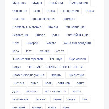
Мудрость
Мудры
Новый год
Нумерология
Очищение
Ошо
Пасха
Полнолуние
Порча
Практика
Предназначение
Приметы
Приметы и суеверия
Притча
Реинкарнация
Релаксация
Ритуал
Руны
СЛУЧАЙНОСТИ
Секс
Симорон
Счастье
Тайна дня рождения
Таро
Тест
Техники
Успех
Финансовый гороскоп
Фэн-шуй
Хиромантия
Чакры
ЭКСТРАСЕНСОРНЫЕ СПОСОБНОСТИ
Эзотерические учения
Эмоции
Энергетика
Энергия
ангел
брак
вампиры
ванга
душа
желание
женственность
жизнь
заклинания
зеркало
знаки
икона
имя
интуиция
кольца
кошка
луна