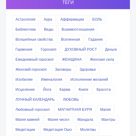
ТЕГИ
Астрология
Аура
Аффирмации
БОЛЬ
Библиотека
Веды
Взаимоотношения
Волшебные свойства
Вселенная
Гадание
Гармония
Гороскоп
ДУХОВНЫЙ РОСТ
Деньги
Ежедневный гороскоп
ЖЕНЩИНА
Женская сила
Женский гороскоп
Заговоры
Здоровье
Изобилие
Именалогия
Исполнение желаний
Исцеление
Йога
Карма
Книги
Красота
ЛУННЫЙ КАЛЕНДАРЬ
ЛЮБОВЬ
Любовный гороскоп
МАГНИТНАЯ БУРЯ
Магия
Магия камней
Магия чисел
Мандала
Мантры
Медитации
Медитация Ошо
Молитвы