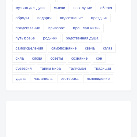
музыка для души
мысли
новолуние
оберег
обряды
подарки
подсознание
праздник
предсказание
приворот
прошлая жизнь
путь к себе
родинки
родственная душа
самоисцеления
самопознание
свеча
сглаз
сила
слова
советы
сознание
сон
суеверия
тайны мира
талисман
традиции
удача
час ангела
эзотерика
ясновидение