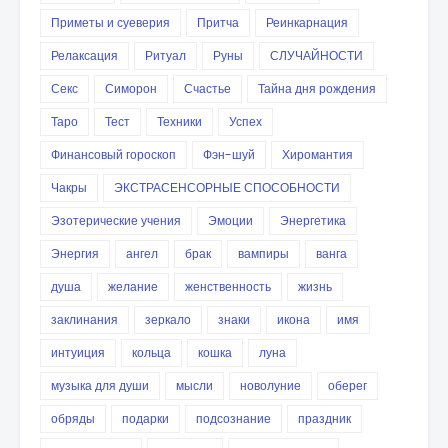
Приметы и суеверия
Притча
Реинкарнация
Релаксация
Ритуал
Руны
СЛУЧАЙНОСТИ
Секс
Симорон
Счастье
Тайна дня рождения
Таро
Тест
Техники
Успех
Финансовый гороскоп
Фэн-шуй
Хиромантия
Чакры
ЭКСТРАСЕНСОРНЫЕ СПОСОБНОСТИ
Эзотерические учения
Эмоции
Энергетика
Энергия
ангел
брак
вампиры
ванга
душа
желание
женственность
жизнь
заклинания
зеркало
знаки
икона
имя
интуиция
кольца
кошка
луна
музыка для души
мысли
новолуние
оберег
обряды
подарки
подсознание
праздник