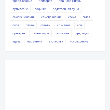
предсказание
приворот
прошлая жизнь
путь к себе
родинки
родственная душа
самоисцеления
самопознание
свеча
сглаз
сила
слова
советы
сознание
сон
суеверия
тайны мира
талисман
традиции
удача
час ангела
эзотерика
ясновидение