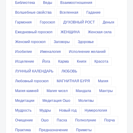
Библиотека
Веды
Взаимоотношения
Волшебные свойства
Вселенная
Гадание
Гармония
Гороскоп
ДУХОВНЫЙ РОСТ
Деньги
Ежедневный гороскоп
ЖЕНЩИНА
Женская сила
Женский гороскоп
Заговоры
Здоровье
Изобилие
Именалогия
Исполнение желаний
Исцеление
Йога
Карма
Книги
Красота
ЛУННЫЙ КАЛЕНДАРЬ
ЛЮБОВЬ
Любовный гороскоп
МАГНИТНАЯ БУРЯ
Магия
Магия камней
Магия чисел
Мандала
Мантры
Медитации
Медитация Ошо
Молитвы
Мудрость
Мудры
Новый год
Нумерология
Очищение
Ошо
Пасха
Полнолуние
Порча
Практика
Предназначение
Приметы