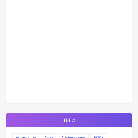
ТЕГИ
Астрология
Аура
Аффирмации
БОЛЬ