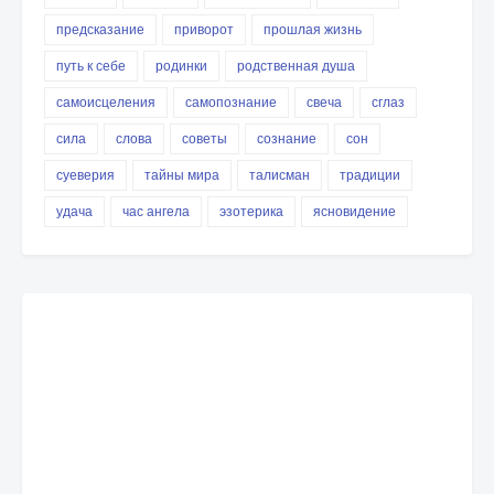
предсказание
приворот
прошлая жизнь
путь к себе
родинки
родственная душа
самоисцеления
самопознание
свеча
сглаз
сила
слова
советы
сознание
сон
суеверия
тайны мира
талисман
традиции
удача
час ангела
эзотерика
ясновидение