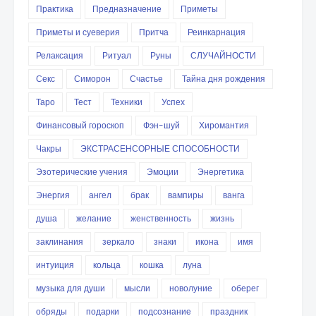
Практика
Предназначение
Приметы
Приметы и суеверия
Притча
Реинкарнация
Релаксация
Ритуал
Руны
СЛУЧАЙНОСТИ
Секс
Симорон
Счастье
Тайна дня рождения
Таро
Тест
Техники
Успех
Финансовый гороскоп
Фэн-шуй
Хиромантия
Чакры
ЭКСТРАСЕНСОРНЫЕ СПОСОБНОСТИ
Эзотерические учения
Эмоции
Энергетика
Энергия
ангел
брак
вампиры
ванга
душа
желание
женственность
жизнь
заклинания
зеркало
знаки
икона
имя
интуиция
кольца
кошка
луна
музыка для души
мысли
новолуние
оберег
обряды
подарки
подсознание
праздник