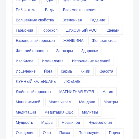
Библиотека
Веды
Взаимоотношения
Волшебные свойства
Вселенная
Гадание
Гармония
Гороскоп
ДУХОВНЫЙ РОСТ
Деньги
Ежедневный гороскоп
ЖЕНЩИНА
Женская сила
Женский гороскоп
Заговоры
Здоровье
Изобилие
Именалогия
Исполнение желаний
Исцеление
Йога
Карма
Книги
Красота
ЛУННЫЙ КАЛЕНДАРЬ
ЛЮБОВЬ
Любовный гороскоп
МАГНИТНАЯ БУРЯ
Магия
Магия камней
Магия чисел
Мандала
Мантры
Медитации
Медитация Ошо
Молитвы
Мудрость
Мудры
Новый год
Нумерология
Очищение
Ошо
Пасха
Полнолуние
Порча