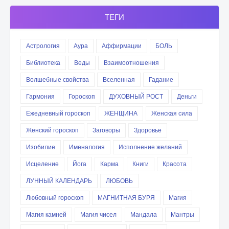
ТЕГИ
Астрология
Аура
Аффирмации
БОЛЬ
Библиотека
Веды
Взаимоотношения
Волшебные свойства
Вселенная
Гадание
Гармония
Гороскоп
ДУХОВНЫЙ РОСТ
Деньги
Ежедневный гороскоп
ЖЕНЩИНА
Женская сила
Женский гороскоп
Заговоры
Здоровье
Изобилие
Именалогия
Исполнение желаний
Исцеление
Йога
Карма
Книги
Красота
ЛУННЫЙ КАЛЕНДАРЬ
ЛЮБОВЬ
Любовный гороскоп
МАГНИТНАЯ БУРЯ
Магия
Магия камней
Магия чисел
Мандала
Мантры