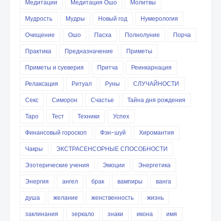
Медитации
Медитация Ошо
Молитвы
Мудрость
Мудры
Новый год
Нумерология
Очищение
Ошо
Пасха
Полнолуние
Порча
Практика
Предназначение
Приметы
Приметы и суеверия
Притча
Реинкарнация
Релаксация
Ритуал
Руны
СЛУЧАЙНОСТИ
Секс
Симорон
Счастье
Тайна дня рождения
Таро
Тест
Техники
Успех
Финансовый гороскоп
Фэн-шуй
Хиромантия
Чакры
ЭКСТРАСЕНСОРНЫЕ СПОСОБНОСТИ
Эзотерические учения
Эмоции
Энергетика
Энергия
ангел
брак
вампиры
ванга
душа
желание
женственность
жизнь
заклинания
зеркало
знаки
икона
имя