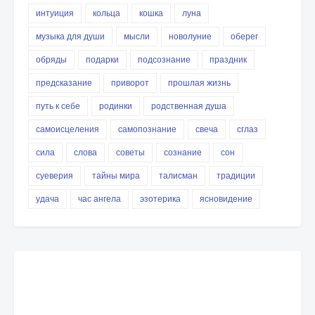
интуиция
кольца
кошка
луна
музыка для души
мысли
новолуние
оберег
обряды
подарки
подсознание
праздник
предсказание
приворот
прошлая жизнь
путь к себе
родинки
родственная душа
самоисцеления
самопознание
свеча
сглаз
сила
слова
советы
сознание
сон
суеверия
тайны мира
талисман
традиции
удача
час ангела
эзотерика
ясновидение