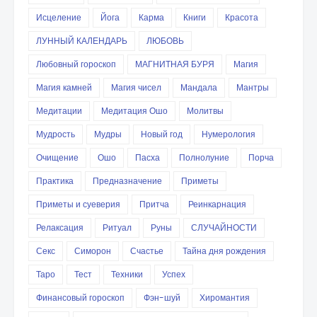
Исцеление
Йога
Карма
Книги
Красота
ЛУННЫЙ КАЛЕНДАРЬ
ЛЮБОВЬ
Любовный гороскоп
МАГНИТНАЯ БУРЯ
Магия
Магия камней
Магия чисел
Мандала
Мантры
Медитации
Медитация Ошо
Молитвы
Мудрость
Мудры
Новый год
Нумерология
Очищение
Ошо
Пасха
Полнолуние
Порча
Практика
Предназначение
Приметы
Приметы и суеверия
Притча
Реинкарнация
Релаксация
Ритуал
Руны
СЛУЧАЙНОСТИ
Секс
Симорон
Счастье
Тайна дня рождения
Таро
Тест
Техники
Успех
Финансовый гороскоп
Фэн-шуй
Хиромантия