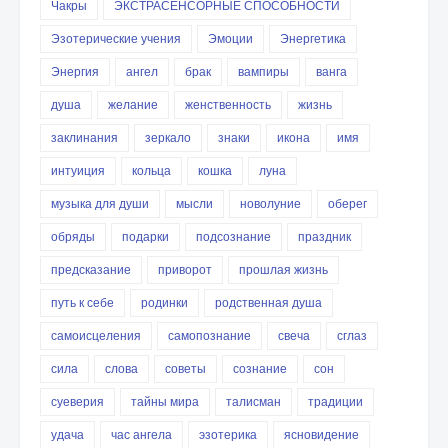
Чакры
ЭКСТРАСЕНСОРНЫЕ СПОСОБНОСТИ
Эзотерические учения
Эмоции
Энергетика
Энергия
ангел
брак
вампиры
ванга
душа
желание
женственность
жизнь
заклинания
зеркало
знаки
икона
имя
интуиция
кольца
кошка
луна
музыка для души
мысли
новолуние
оберег
обряды
подарки
подсознание
праздник
предсказание
приворот
прошлая жизнь
путь к себе
родинки
родственная душа
самоисцеления
самопознание
свеча
сглаз
сила
слова
советы
сознание
сон
суеверия
тайны мира
талисман
традиции
удача
час ангела
эзотерика
ясновидение