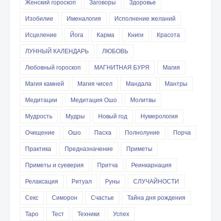
Женский гороскоп
Заговоры
Здоровье
Изобилие
Именалогия
Исполнение желаний
Исцеление
Йога
Карма
Книги
Красота
ЛУННЫЙ КАЛЕНДАРЬ
ЛЮБОВЬ
Любовный гороскоп
МАГНИТНАЯ БУРЯ
Магия
Магия камней
Магия чисел
Мандала
Мантры
Медитации
Медитация Ошо
Молитвы
Мудрость
Мудры
Новый год
Нумерология
Очищение
Ошо
Пасха
Полнолуние
Порча
Практика
Предназначение
Приметы
Приметы и суеверия
Притча
Реинкарнация
Релаксация
Ритуал
Руны
СЛУЧАЙНОСТИ
Секс
Симорон
Счастье
Тайна дня рождения
Таро
Тест
Техники
Успех