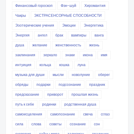
Финансовый гороскоп
Фэн-шуй
Хиромантия
Чакры
ЭКСТРАСЕНСОРНЫЕ СПОСОБНОСТИ
Эзотерические учения
Эмоции
Энергетика
Энергия
ангел
брак
вампиры
ванга
душа
желание
женственность
жизнь
заклинания
зеркало
знаки
икона
имя
интуиция
кольца
кошка
луна
музыка для души
мысли
новолуние
оберег
обряды
подарки
подсознание
праздник
предсказание
приворот
прошлая жизнь
путь к себе
родинки
родственная душа
самоисцеления
самопознание
свеча
сглаз
сила
слова
советы
сознание
сон
суеверия
тайны мира
талисман
традиции