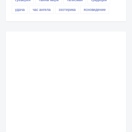
удача
час ангела
эзотерика
ясновидение