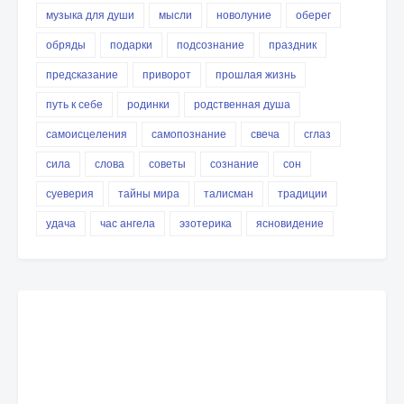
музыка для души
мысли
новолуние
оберег
обряды
подарки
подсознание
праздник
предсказание
приворот
прошлая жизнь
путь к себе
родинки
родственная душа
самоисцеления
самопознание
свеча
сглаз
сила
слова
советы
сознание
сон
суеверия
тайны мира
талисман
традиции
удача
час ангела
эзотерика
ясновидение