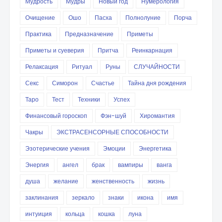
Мудрость
Мудры
Новый год
Нумерология
Очищение
Ошо
Пасха
Полнолуние
Порча
Практика
Предназначение
Приметы
Приметы и суеверия
Притча
Реинкарнация
Релаксация
Ритуал
Руны
СЛУЧАЙНОСТИ
Секс
Симорон
Счастье
Тайна дня рождения
Таро
Тест
Техники
Успех
Финансовый гороскоп
Фэн-шуй
Хиромантия
Чакры
ЭКСТРАСЕНСОРНЫЕ СПОСОБНОСТИ
Эзотерические учения
Эмоции
Энергетика
Энергия
ангел
брак
вампиры
ванга
душа
желание
женственность
жизнь
заклинания
зеркало
знаки
икона
имя
интуиция
кольца
кошка
луна