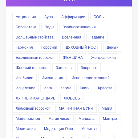
Астрология
Аура
Аффирмации
БОЛЬ
Библиотека
Веды
Взаимоотношения
Волшебные свойства
Вселенная
Гадание
Гармония
Гороскоп
ДУХОВНЫЙ РОСТ
Деньги
Ежедневный гороскоп
ЖЕНЩИНА
Женская сила
Женский гороскоп
Заговоры
Здоровье
Изобилие
Именалогия
Исполнение желаний
Исцеление
Йога
Карма
Книги
Красота
ЛУННЫЙ КАЛЕНДАРЬ
ЛЮБОВЬ
Любовный гороскоп
МАГНИТНАЯ БУРЯ
Магия
Магия камней
Магия чисел
Мандала
Мантры
Медитации
Медитация Ошо
Молитвы