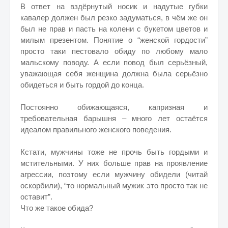
В ответ на вздёрнутый носик и надутые губки
кавалер должен был резко задуматься, в чём же он
был не прав и пасть на колени с букетом цветов и
милым презентом. Понятие о “женской гордости”
просто таки пестовало обиду по любому мало
мальскому поводу. А если повод был серьёзный,
уважающая себя женщина должна была серьёзно
обидеться и быть гордой до конца.
Постоянно обижающаяся, капризная и
требовательная барышня – много лет остаётся
идеалом правильного женского поведения.
Кстати, мужчины тоже не прочь быть гордыми и
мстительными. У них больше прав на проявление
агрессии, поэтому если мужчину обидели (читай
оскорбили), “то нормальный мужик это просто так не
оставит”.
Что же такое обида?