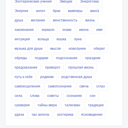
Эзотерические учения
Эмоции
Энергетика
Энергия
ангел
брак
вампиры
ванга
душа
желание
женственность
жизнь
заклинания
зеркало
знаки
икона
имя
интуиция
кольца
кошка
луна
музыка для души
мысли
новолуние
оберег
обряды
подарки
подсознание
праздник
предсказание
приворот
прошлая жизнь
путь к себе
родинки
родственная душа
самоисцеления
самопознание
свеча
сглаз
сила
слова
советы
сознание
сон
суеверия
тайны мира
талисман
традиции
удача
час ангела
эзотерика
ясновидение