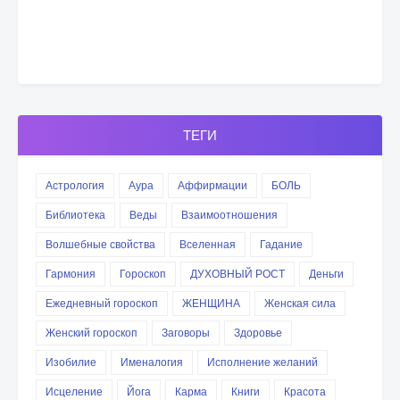
ТЕГИ
Астрология
Аура
Аффирмации
БОЛЬ
Библиотека
Веды
Взаимоотношения
Волшебные свойства
Вселенная
Гадание
Гармония
Гороскоп
ДУХОВНЫЙ РОСТ
Деньги
Ежедневный гороскоп
ЖЕНЩИНА
Женская сила
Женский гороскоп
Заговоры
Здоровье
Изобилие
Именалогия
Исполнение желаний
Исцеление
Йога
Карма
Книги
Красота