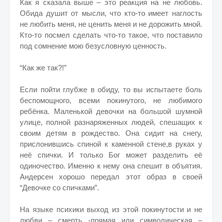
Как я сказала выше – это реакция на не любовь.
Обида душит от мысли, что кто-то имеет наглость
не любить меня, не ценить меня и не дорожить мной.
Кто-то посмел сделать что-то такое, что поставило
под сомнение мою безусловную ценность.
“Как же так?!”
Если пойти глубже в обиду, то вы испытаете боль
беспомощного, всеми покинутого, не любимого
ребёнка. Маленькой девочки на большой шумной
улице, полной разнаряженных людей, спешащих к
своим детям в рождество. Она сидит на снегу,
прислонившись спиной к каменной стене,в руках у
неё спички. И только Бог может разделить её
одиночество. Именно к нему она спешит в объятия.
Андерсен хорошо передал этот образ в своей
“Девочке со спичками”.
На языке психики выход из этой покинутости и не
любви – смерть -прямая или символическая –