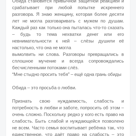
Обида становится привычной защитной реакцией и
срабатывает при любой попытке искреннего
разговора. Я знаю женщину, которая более десяти
лет не могла разговаривать с мужем по душам.
Каждый раз как только она пыталась что-то сказать
– будь то тема нехватки денег или его
невнимательности к ней – слёзы душили её
настолько, что она не могла
вымолвить ни слова. Разговоры превращались в
сплошное мучение и всегда сопровождались
бесчисленными потоками слёз.
“Мне стыдно просить тебя” – ещё одна грань обиды
Обида – это просьба о любви.
Признать свою нуждаемость, слабость и
потребность в любви и заботе, попросить об этом –
очень сложно. Поскольку редко у кого есть право на
слабость. Быть слабой и нуждающейся позволено
не всем. Часто семья воспитывает ребёнка так, что
единственное, что даёт право на слабость – это