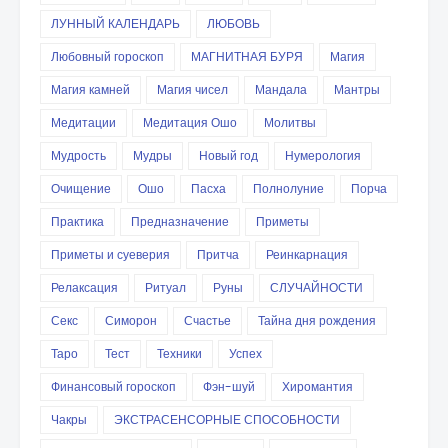
ЛУННЫЙ КАЛЕНДАРЬ
ЛЮБОВЬ
Любовный гороскоп
МАГНИТНАЯ БУРЯ
Магия
Магия камней
Магия чисел
Мандала
Мантры
Медитации
Медитация Ошо
Молитвы
Мудрость
Мудры
Новый год
Нумерология
Очищение
Ошо
Пасха
Полнолуние
Порча
Практика
Предназначение
Приметы
Приметы и суеверия
Притча
Реинкарнация
Релаксация
Ритуал
Руны
СЛУЧАЙНОСТИ
Секс
Симорон
Счастье
Тайна дня рождения
Таро
Тест
Техники
Успех
Финансовый гороскоп
Фэн-шуй
Хиромантия
Чакры
ЭКСТРАСЕНСОРНЫЕ СПОСОБНОСТИ