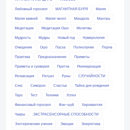
Любовный гороскоп
МАГНИТНАЯ БУРЯ
Магия
Магия камней
Магия чисел
Мандала
Мантры
Медитации
Медитация Ошо
Молитвы
Мудрость
Мудры
Новый год
Нумерология
Очищение
Ошо
Пасха
Полнолуние
Порча
Практика
Предназначение
Приметы
Приметы и суеверия
Притча
Реинкарнация
Релаксация
Ритуал
Руны
СЛУЧАЙНОСТИ
Секс
Симорон
Счастье
Тайна дня рождения
Таро
Тест
Техники
Успех
Финансовый гороскоп
Фэн-шуй
Хиромантия
Чакры
ЭКСТРАСЕНСОРНЫЕ СПОСОБНОСТИ
Эзотерические учения
Эмоции
Энергетика