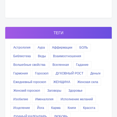
ТЕГИ
Астрология
Аура
Аффирмации
БОЛЬ
Библиотека
Веды
Взаимоотношения
Волшебные свойства
Вселенная
Гадание
Гармония
Гороскоп
ДУХОВНЫЙ РОСТ
Деньги
Ежедневный гороскоп
ЖЕНЩИНА
Женская сила
Женский гороскоп
Заговоры
Здоровье
Изобилие
Именалогия
Исполнение желаний
Исцеление
Йога
Карма
Книги
Красота
ЛУННЫЙ КАЛЕНДАРЬ
ЛЮБОВЬ