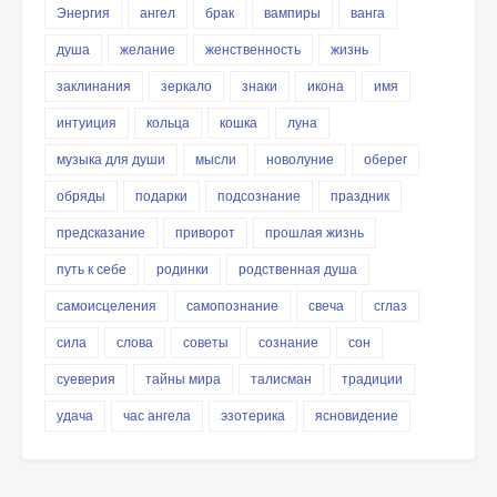
Энергия
ангел
брак
вампиры
ванга
душа
желание
женственность
жизнь
заклинания
зеркало
знаки
икона
имя
интуиция
кольца
кошка
луна
музыка для души
мысли
новолуние
оберег
обряды
подарки
подсознание
праздник
предсказание
приворот
прошлая жизнь
путь к себе
родинки
родственная душа
самоисцеления
самопознание
свеча
сглаз
сила
слова
советы
сознание
сон
суеверия
тайны мира
талисман
традиции
удача
час ангела
эзотерика
ясновидение