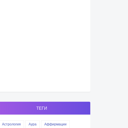
ТЕГИ
Астрология
Аура
Аффирмации