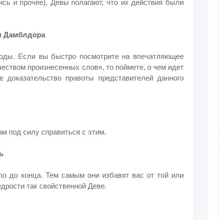
ись и прочее), Девы полагают, что их действия были
ем Дамблдора
роды. Если вы быстро посмотрите на впечатляющее
еством произнесенных слов», то поймете, о чем идет
е доказательство правоты представителей данного
ам под силу справиться с этим.
ь
ло до конца. Тем самым они избавят вас от той или
едрости так свойственной Деве.