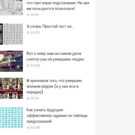
что таит ваше подсознание. Не зря
им пользуются психологи!
13:59
3 слова. Простой тест но..
04:57
Вот к чему нам на самом деле
снятся сны об умершиих людях
04:59
8 признаков того, что умершие
близкие рядом (и у них все в
порядке)
16:20
Как узнать будущее:
эффективное гадание по таблице
предсказаний
02:46