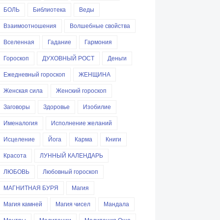
БОЛЬ
Библиотека
Веды
Взаимоотношения
Волшебные свойства
Вселенная
Гадание
Гармония
Гороскоп
ДУХОВНЫЙ РОСТ
Деньги
Ежедневный гороскоп
ЖЕНЩИНА
Женская сила
Женский гороскоп
Заговоры
Здоровье
Изобилие
Именалогия
Исполнение желаний
Исцеление
Йога
Карма
Книги
Красота
ЛУННЫЙ КАЛЕНДАРЬ
ЛЮБОВЬ
Любовный гороскоп
МАГНИТНАЯ БУРЯ
Магия
Магия камней
Магия чисел
Мандала