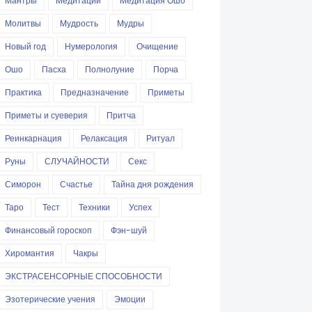
Мантры
Медитации
Медитация Ошо
Молитвы
Мудрость
Мудры
Новый год
Нумерология
Очищение
Ошо
Пасха
Полнолуние
Порча
Практика
Предназначение
Приметы
Приметы и суеверия
Притча
Реинкарнация
Релаксация
Ритуал
Руны
СЛУЧАЙНОСТИ
Секс
Симорон
Счастье
Тайна дня рождения
Таро
Тест
Техники
Успех
Финансовый гороскоп
Фэн-шуй
Хиромантия
Чакры
ЭКСТРАСЕНСОРНЫЕ СПОСОБНОСТИ
Эзотерические учения
Эмоции